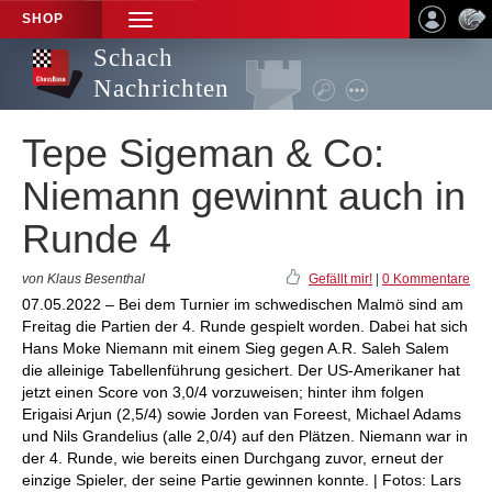
SHOP
TOGGLE
NAVIGATION
Schach
Nachrichten
Tepe Sigeman & Co:
Niemann gewinnt auch in
Runde 4
von Klaus Besenthal
Gefällt mir!
|
0 Kommentare
07.05.2022 – Bei dem Turnier im schwedischen Malmö sind am
Freitag die Partien der 4. Runde gespielt worden. Dabei hat sich
Hans Moke Niemann mit einem Sieg gegen A.R. Saleh Salem
die alleinige Tabellenführung gesichert. Der US-Amerikaner hat
jetzt einen Score von 3,0/4 vorzuweisen; hinter ihm folgen
Erigaisi Arjun (2,5/4) sowie Jorden van Foreest, Michael Adams
und Nils Grandelius (alle 2,0/4) auf den Plätzen. Niemann war in
der 4. Runde, wie bereits einen Durchgang zuvor, erneut der
einzige Spieler, der seine Partie gewinnen konnte. | Fotos: Lars