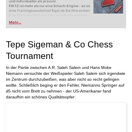
und individueller als je zuvor.
FRITZ ist mehr als nur eine Schach-Engine – es ist
eine Trainingsrevolution! Egal, ob Sie Ihre ersten
Schritte in die Welt des Vereinsschachs machen
oder bereits auf Turnierniveau spielen: Mit
Mehr...
FRITZ trainieren Sie effizienter, intelligenter und
individueller als je zuvor.
Tepe Sigeman & Co Chess
Tournament
In der Partie zwischen A.R. Saleh Salem und Hans Moke
Niemann versuchte der Weißspieler Saleh Salem sich irgendwie
im Zentrum durchzubeißen, was aber nicht so recht gelingen
wollte. Schließlich beging er den Fehler, Niemanns Springer auf
d5 nicht vom Brett zu nehmen - der US-Amerikaner fand
daraufhin ein schönes Qualitätsopfer: