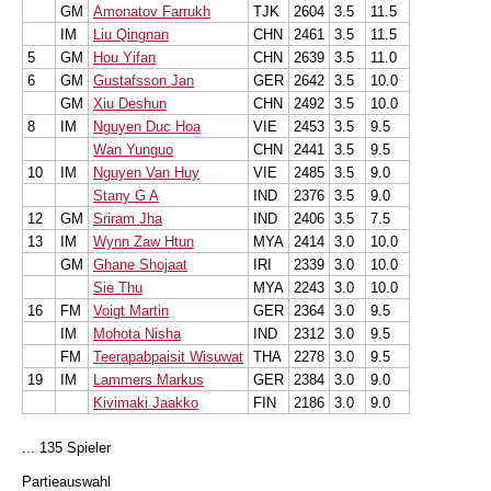
GM
Amonatov Farrukh
TJK
2604
3.5
11.5
IM
Liu Qingnan
CHN
2461
3.5
11.5
5
GM
Hou Yifan
CHN
2639
3.5
11.0
6
GM
Gustafsson Jan
GER
2642
3.5
10.0
GM
Xiu Deshun
CHN
2492
3.5
10.0
8
IM
Nguyen Duc Hoa
VIE
2453
3.5
9.5
Wan Yunguo
CHN
2441
3.5
9.5
10
IM
Nguyen Van Huy
VIE
2485
3.5
9.0
Stany G A
IND
2376
3.5
9.0
12
GM
Sriram Jha
IND
2406
3.5
7.5
13
IM
Wynn Zaw Htun
MYA
2414
3.0
10.0
GM
Ghane Shojaat
IRI
2339
3.0
10.0
Sie Thu
MYA
2243
3.0
10.0
16
FM
Voigt Martin
GER
2364
3.0
9.5
IM
Mohota Nisha
IND
2312
3.0
9.5
FM
Teerapabpaisit Wisuwat
THA
2278
3.0
9.5
19
IM
Lammers Markus
GER
2384
3.0
9.0
Kivimaki Jaakko
FIN
2186
3.0
9.0
... 135 Spieler
Partieauswahl