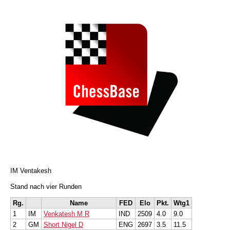
IM Ventakesh
Stand nach vier Runden
Rg.
Name
FED
Elo
Pkt.
Wtg1
1
IM
Venkatesh M R
IND
2509
4.0
9.0
2
GM
Short Nigel D
ENG
2697
3.5
11.5