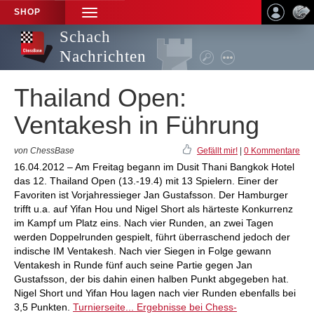
SHOP
TOGGLE
NAVIGATION
Schach
Nachrichten
Thailand Open:
Ventakesh in Führung
von ChessBase
Gefällt mir!
|
0 Kommentare
16.04.2012 – Am Freitag begann im Dusit Thani Bangkok Hotel
das 12. Thailand Open (13.-19.4) mit 13 Spielern. Einer der
Favoriten ist Vorjahressieger Jan Gustafsson. Der Hamburger
trifft u.a. auf Yifan Hou und Nigel Short als härteste Konkurrenz
im Kampf um Platz eins. Nach vier Runden, an zwei Tagen
werden Doppelrunden gespielt, führt überraschend jedoch der
indische IM Ventakesh. Nach vier Siegen in Folge gewann
Ventakesh in Runde fünf auch seine Partie gegen Jan
Gustafsson, der bis dahin einen halben Punkt abgegeben hat.
Nigel Short und Yifan Hou lagen nach vier Runden ebenfalls bei
3,5 Punkten.
Turnierseite...
Ergebnisse bei Chess-