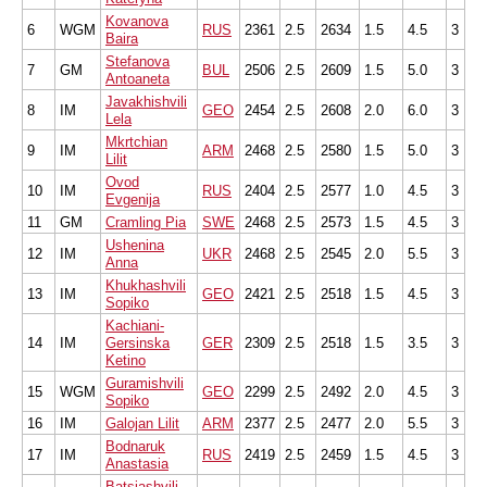
Kovanova
6
WGM
RUS
2361
2.5
2634
1.5
4.5
3
Baira
Stefanova
7
GM
BUL
2506
2.5
2609
1.5
5.0
3
Antoaneta
Javakhishvili
8
IM
GEO
2454
2.5
2608
2.0
6.0
3
Lela
Mkrtchian
9
IM
ARM
2468
2.5
2580
1.5
5.0
3
Lilit
Ovod
10
IM
RUS
2404
2.5
2577
1.0
4.5
3
Evgenija
11
GM
Cramling Pia
SWE
2468
2.5
2573
1.5
4.5
3
Ushenina
12
IM
UKR
2468
2.5
2545
2.0
5.5
3
Anna
Khukhashvili
13
IM
GEO
2421
2.5
2518
1.5
4.5
3
Sopiko
Kachiani-
14
IM
Gersinska
GER
2309
2.5
2518
1.5
3.5
3
Ketino
Guramishvili
15
WGM
GEO
2299
2.5
2492
2.0
4.5
3
Sopiko
16
IM
Galojan Lilit
ARM
2377
2.5
2477
2.0
5.5
3
Bodnaruk
17
IM
RUS
2419
2.5
2459
1.5
4.5
3
Anastasia
Batsiashvili