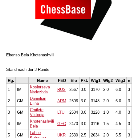
Ebenso Bela Khotenashvili
Stand nach der 3 Runde
Rg.
Name
FED
Elo
Pkt.
Wtg1
Wtg2
Wtg3
n
Kosintseva
1
IM
RUS
2567
3.0
3170
2.0
6.0
3
Nadezhda
Danielian
2
GM
ARM
2506
3.0
3148
2.0
6.0
3
Elina
Cmilyte
3
GM
LTU
2504
3.0
3128
1.0
4.0
3
Viktorija
Khotenashvili
4
IM
GEO
2470
3.0
3116
1.5
4.5
3
Bela
Lahno
5
GM
UKR
2530
2.5
2634
2.0
5.5
3
Kateryna