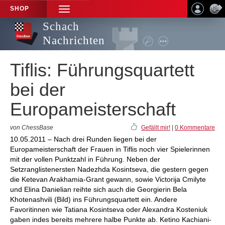
SHOP
TOGGLE
NAVIGATION
Schach
Nachrichten
Tiflis: Führungsquartett
bei der
Europameisterschaft
von ChessBase
Gefällt mir!
|
0 Kommentare
10.05.2011 – Nach drei Runden liegen bei der
Europameisterschaft der Frauen in Tiflis noch vier Spielerinnen
mit der vollen Punktzahl in Führung. Neben der
Setzranglistenersten Nadezhda Kosintseva, die gestern gegen
die Ketevan Arakhamia-Grant gewann, sowie Victorija Cmilyte
und Elina Danielian reihte sich auch die Georgierin Bela
Khotenashvili (Bild) ins Führungsquartett ein. Andere
Favoritinnen wie Tatiana Kosintseva oder Alexandra Kosteniuk
gaben indes bereits mehrere halbe Punkte ab. Ketino Kachiani-