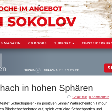
CB MAGAZIN
CB BOOKS
SUPPORT
EINSTEIGERKUR
en
S
SUCHE:
SPRACHE:
DE
EN
ES
FR
chach in hohen Sphären
Gefällt mir!
|
0 Kommentare
ckteste" Schachspieler - im positiven Sinne? Wahrscheinlich Timour
en Blindschachrekorde auf, spielt verrückte Schachpartien und