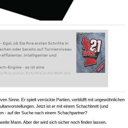
 Egal, ob Sie Ihre ersten Schritte in
achen oder bereits auf Turnierniveau
 effizienter, intelligenter und
ach-Engine – es ist eine
e Ihre ersten Schritte in die Welt des
eits auf Turnierniveau spielen: Mit
 intelligenter und individueller als je
ven Sinne. Er spielt verrückte Partien, verblüfft mit ungewöhnlichen
ltanvorstellungen. Jetzt ist er mit einem Schachbrett (und
en - auf der Suche nach einem Schachpartner?
r zweite Mann. Aber der wird sich sicher noch finden lassen.