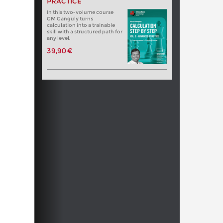
PRACTICE
In this two-volume course
GM Ganguly turns
calculation into a trainable
skill with a structured path for
any level.
39,90 €