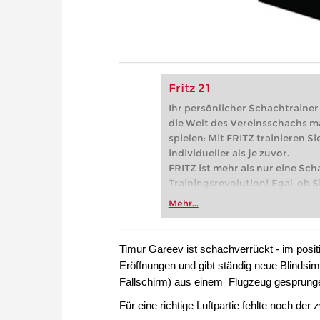
Fritz 21
Ihr persönlicher Schachtrainer -
die Welt des Vereinsschachs m
spielen: Mit FRITZ trainieren Sie
individueller als je zuvor.
FRITZ ist mehr als nur eine Sch
Trainingsrevolution! Egal, ob Si
Vereinsschachs machen oder ber
Mehr...
FRITZ trainieren Sie effizienter,
zuvor.
Timur Gareev ist schachverrückt - im positi
Eröffnungen und gibt ständig neue Blindsimu
Fallschirm) aus einem Flugzeug gesprung
Für eine richtige Luftpartie fehlte noch de