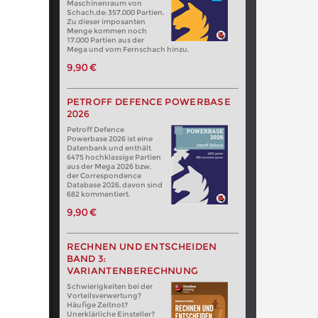
Maschinenraum von
Schach.de: 357.000 Partien.
Zu dieser imposanten
Menge kommen noch
17.000 Partien aus der
Mega und vom Fernschach hinzu.
9,90 €
PETROFF DEFENCE POWERBASE
2026
Petroff Defence
Powerbase 2026 ist eine
Datenbank und enthält
6475 hochklassige Partien
aus der Mega 2026 bzw.
der Correspondence
Database 2026, davon sind
682 kommentiert.
9,90 €
RECHNEN UND ENTSCHEIDEN
BAND 3:
VARIANTENBERECHNUNG
Schwierigkeiten bei der
Vorteilsverwertung?
Häufige Zeitnot?
Unerklärliche Einsteller?