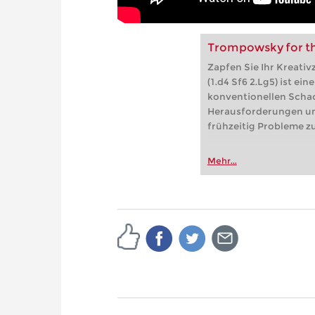
Trompowsky for th
Zapfen Sie Ihr Kreati
(1.d4 Sf6 2.Lg5) ist ei
konventionellen Schac
Herausforderungen un
frühzeitig Probleme zu
Mehr...