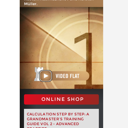
Müller.
ONLINE SHOP
CALCULATION STEP BY STEP: A
GRANDMASTER’S TRAINING
GUIDE VOL 2 - ADVANCED