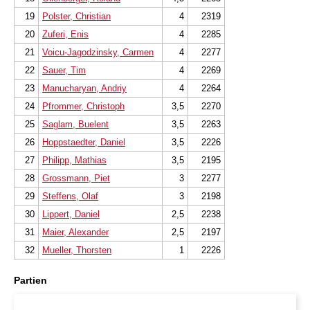
19
Polster, Christian
4
2319
20
Zuferi, Enis
4
2285
21
Voicu-Jagodzinsky, Carmen
4
2277
22
Sauer, Tim
4
2269
23
Manucharyan, Andriy
4
2264
24
Pfrommer, Christoph
3,5
2270
25
Saglam, Buelent
3,5
2263
26
Hoppstaedter, Daniel
3,5
2226
27
Philipp, Mathias
3,5
2195
28
Grossmann, Piet
3
2277
29
Steffens, Olaf
3
2198
30
Lippert, Daniel
2,5
2238
31
Maier, Alexander
2,5
2197
32
Mueller, Thorsten
1
2226
Partien