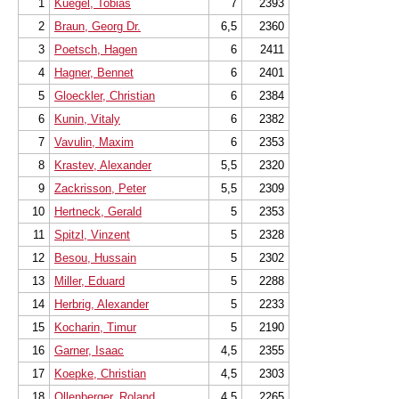
1
Kuegel, Tobias
7
2393
2
Braun, Georg Dr.
6,5
2360
3
Poetsch, Hagen
6
2411
4
Hagner, Bennet
6
2401
5
Gloeckler, Christian
6
2384
6
Kunin, Vitaly
6
2382
7
Vavulin, Maxim
6
2353
8
Krastev, Alexander
5,5
2320
9
Zackrisson, Peter
5,5
2309
10
Hertneck, Gerald
5
2353
11
Spitzl, Vinzent
5
2328
12
Besou, Hussain
5
2302
13
Miller, Eduard
5
2288
14
Herbrig, Alexander
5
2233
15
Kocharin, Timur
5
2190
16
Garner, Isaac
4,5
2355
17
Koepke, Christian
4,5
2303
18
Ollenberger, Roland
4,5
2265