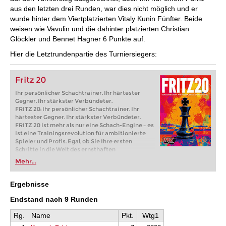
aus den letzten drei Runden, war dies nicht möglich und er
wurde hinter dem Viertplatzierten Vitaly Kunin Fünfter. Beide
weisen wie Vavulin und die dahinter platzierten Christian
Glöckler und Bennet Hagner 6 Punkte auf.
Hier die Letztrundenpartie des Turniersiegers:
Fritz 20
Ihr persönlicher Schachtrainer. Ihr härtester
Gegner. Ihr stärkster Verbündeter.
FRITZ 20: Ihr persönlicher Schachtrainer. Ihr
härtester Gegner. Ihr stärkster Verbündeter.
FRITZ 20 ist mehr als nur eine Schach-Engine – es
ist eine Trainingsrevolution für ambitionierte
Spieler und Profis. Egal, ob Sie Ihre ersten
Schritte in die Welt des ernsthaften
Schachtrainings machen oder bereits auf
Mehr...
Turnierniveau spielen: Mit FRITZ 20 trainieren
Sie effizienter, intelligenter und individueller als
je zuvor.
Ergebnisse
Endstand nach 9 Runden
Rg.
Name
Pkt.
Wtg1