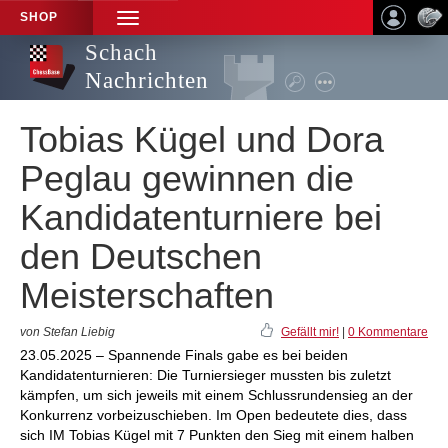
SHOP
TOGGLE
NAVIGATION
Schach
Nachrichten
Tobias Kügel und Dora
Peglau gewinnen die
Kandidatenturniere bei
den Deutschen
Meisterschaften
von Stefan Liebig
Gefällt mir!
|
0 Kommentare
23.05.2025 – Spannende Finals gabe es bei beiden
Kandidatenturnieren: Die Turniersieger mussten bis zuletzt
kämpfen, um sich jeweils mit einem Schlussrundensieg an der
Konkurrenz vorbeizuschieben. Im Open bedeutete dies, dass
sich IM Tobias Kügel mit 7 Punkten den Sieg mit einem halben