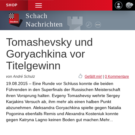
SHOP
TOGGLE
NAVIGATION
Schach
Nachrichten
Tomashevsky und
Goryachkina vor
Titelgewinn
von André Schulz
Gefällt mir!
|
0 Kommentare
19.08.2015 – Eine Runde vor Schluss konnte die beiden
Führenden in den Superfinals der Russischen Meisterschaft
ihren Vorsprung halten. Evgeny Tomashevsy wehrte Sergey
Karjakins Versuch ab, ihm mehr als einen halben Punkt
abzunehmen. Aleksandra Goryachkina spielte gegen Natalia
Pogonina ebenfalls Remis und Alexandra Kosteniuk konnte
gegen Katryna Lagno keinen Boden gut machen.Mehr...