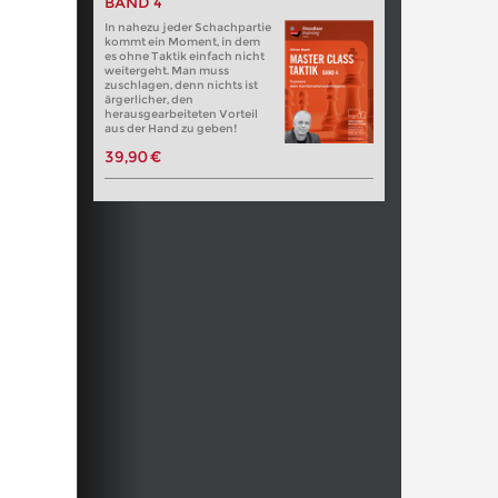
BAND 4
In nahezu jeder Schachpartie
kommt ein Moment, in dem
es ohne Taktik einfach nicht
weitergeht. Man muss
zuschlagen, denn nichts ist
ärgerlicher, den
herausgearbeiteten Vorteil
aus der Hand zu geben!
39,90 €