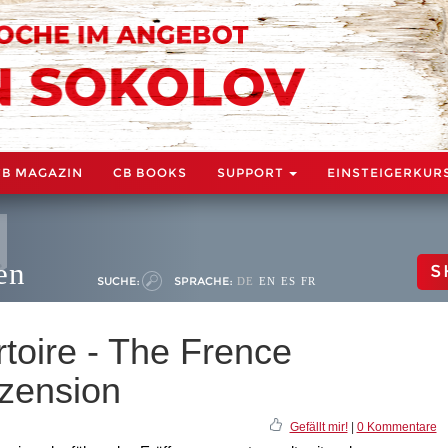
CB MAGAZIN
CB BOOKS
SUPPORT
EINSTEIGERKUR
en
S
SUCHE:
SPRACHE:
DE
EN
ES
FR
toire - The Frence
zension
Gefällt mir!
|
0 Kommentare