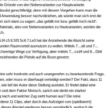
gute Gründe von den Nebenvarianten zur Hauptvariante
absolut gerechtfertigt, denn mit diesem Vorgehen kann man die
nd Anwendung besser nachvollziehen, als würde man sich erst die
ich dann zu sagen: „das gefällt mir bzw. gefällt mich nicht“.
Materials, also von Nebenvarianten zu Hautvarianten, werden die
ch.
.f4 c5 6.Sf3 Sc6 7.Le3 hat der Anziehende die Absicht seine
bunden Raumvorteil ausnutzen zu wollen. Mittels 7…a6 und 7…
chwertige Wege zur Verfügung, aber mittels 7…cxd4 und 8…Db6
nziehenden die Pistole auf die Brust gesetzt:
 eine sehr konkrete und auch unangenehm zu beantwortende Frage.
den, oder muss er überhaupt verteidigt werden? Der Fakt, dass 11
wie tief der Autor diese Stellung auslotet. Er findet dabei eine
und dem Faktor Mensch, sprich wie denkt ein starker
ng nach und welcher Zug sieht human aus? Die reine
 diese 11 Clips, aber durch das Aufzeigen von (spielbaren!)
n dieses Abspiel wiederum besser verständlich, wodurch die