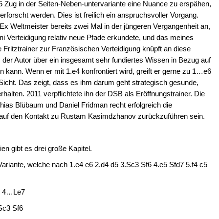
35 Zug in der Seiten-Neben-untervariante eine Nuance zu erspähen,
forscht werden. Dies ist freilich ein anspruchsvoller Vorgang.
x Weltmeister bereits zwei Mal in der jüngeren Vergangenheit an,
ni Verteidigung relativ neue Pfade erkundete, und das meines
 Fritztrainer zur Französischen Verteidigung knüpft an diese
er Autor über ein insgesamt sehr fundiertes Wissen in Bezug auf
n kann. Wenn er mit 1.e4 konfrontiert wird, greift er gerne zu 1…e6
icht. Das zeigt, dass es ihm darum geht strategisch gesunde,
halten. 2011 verpflichtete ihn der DSB als Eröffnungstrainer. Die
ias Blübaum und Daniel Fridman recht erfolgreich die
e auf den Kontakt zu Rustam Kasimdzhanov zurückzuführen sein.
n gibt es drei große Kapitel.
Variante, welche nach 1.e4 e6 2.d4 d5 3.Sc3 Sf6 4.e5 Sfd7 5.f4 c5
un 4…Le7
Sc3 Sf6