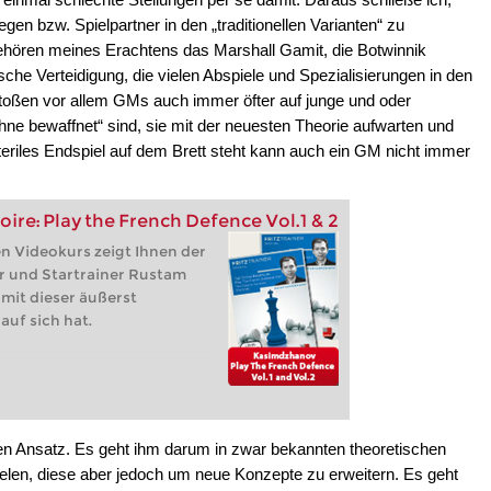
gen bzw. Spielpartner in den „traditionellen Varianten“ zu
hören meines Erachtens das Marshall Gamit, die Botwinnik
che Verteidigung, die vielen Abspiele und Spezialisierungen in den
 stoßen vor allem GMs auch immer öfter auf junge und oder
ähne bewaffnet“ sind, sie mit der neuesten Theorie aufwarten und
eriles Endspiel auf dem Brett steht kann auch ein GM nicht immer
ire: Play the French Defence Vol.1 & 2
n Videokurs zeigt Ihnen der
r und Startrainer Rustam
mit dieser äußerst
uf sich hat.
nden Ansatz. Es geht ihm darum in zwar bekannten theoretischen
elen, diese aber jedoch um neue Konzepte zu erweitern. Es geht