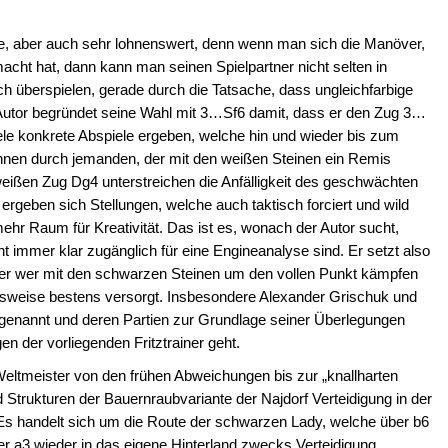
ste, aber auch sehr lohnenswert, denn wenn man sich die Manöver,
acht hat, dann kann man seinen Spielpartner nicht selten in
h überspielen, gerade durch die Tatsache, dass ungleichfarbige
 Autor begründet seine Wahl mit 3…Sf6 damit, dass er den Zug 3…
viele konkrete Abspiele ergeben, welche hin und wieder bis zum
önnen durch jemanden, der mit den weißen Steinen ein Remis
ißen Zug Dg4 unterstreichen die Anfälligkeit des geschwächten
rgeben sich Stellungen, welche auch taktisch forciert und wild
ehr Raum für Kreativität. Das ist es, wonach der Autor sucht,
ht immer klar zugänglich für eine Engineanalyse sind. Er setzt also
ber wer mit den schwarzen Steinen um den vollen Punkt kämpfen
nsweise bestens versorgt. Insbesondere Alexander Grischuk und
genannt und deren Partien zur Grundlage seiner Überlegungen
der vorliegenden Fritztrainer geht.
Weltmeister von den frühen Abweichungen bis zur „knallharten
 Strukturen der Bauernraubvariante der Najdorf Verteidigung in der
t. Es handelt sich um die Route der schwarzen Lady, welche über b6
r a3 wieder in das eigene Hinterland zwecks Verteidigung