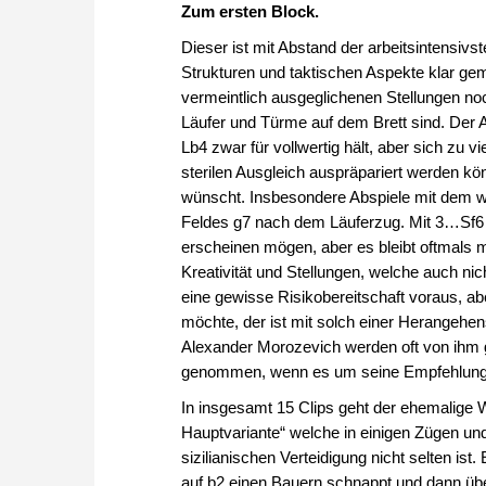
Zum ersten Block.
Dieser ist mit Abstand der arbeitsintensiv
Strukturen und taktischen Aspekte klar gem
vermeintlich ausgeglichenen Stellungen noc
Läufer und Türme auf dem Brett sind. Der
Lb4 zwar für vollwertig hält, aber sich zu 
sterilen Ausgleich auspräpariert werden k
wünscht. Insbesondere Abspiele mit dem we
Feldes g7 nach dem Läuferzug. Mit 3…Sf6 e
erscheinen mögen, aber es bleibt oftmals m
Kreativität und Stellungen, welche auch nic
eine gewisse Risikobereitschaft voraus, a
möchte, der ist mit solch einer Herangehe
Alexander Morozevich werden oft von ihm 
genommen, wenn es um seine Empfehlungen 
In insgesamt 15 Clips geht der ehemalige 
Hauptvariante“ welche in einigen Zügen und
sizilianischen Verteidigung nicht selten is
auf b2 einen Bauern schnappt und dann übe