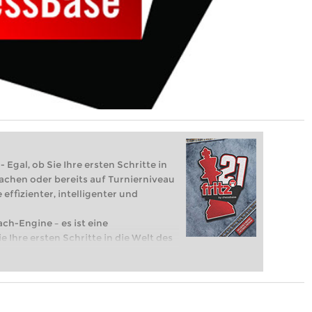
 Egal, ob Sie Ihre ersten Schritte in
achen oder bereits auf Turnierniveau
 effizienter, intelligenter und
ach-Engine – es ist eine
e Ihre ersten Schritte in die Welt des
eits auf Turnierniveau spielen: Mit
 intelligenter und individueller als je