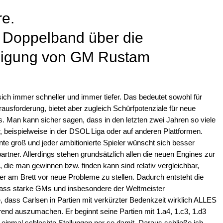
re.
 Doppelband über die
idigung von GM Rustam
sich immer schneller und immer tiefer. Das bedeutet sowohl für
rausforderung, bietet aber zugleich Schürfpotenziale für neue
. Man kann sicher sagen, dass in den letzten zwei Jahren so viele
r, beispielweise in der DSOL Liga oder auf anderen Plattformen.
nte groß und jeder ambitionierte Spieler wünscht sich besser
partner. Allerdings stehen grundsätzlich allen die neuen Engines zur
, die man gewinnen bzw. finden kann sind relativ vergleichbar,
er am Brett vor neue Probleme zu stellen. Dadurch entsteht die
 dass starke GMs und insbesondere der Weltmeister
, dass Carlsen in Partien mit verkürzter Bedenkzeit wirklich ALLES
Trend auszumachen. Er beginnt seine Partien mit 1.a4, 1.c3, 1.d3
 einmal schlechte Stellungen per se damit. Daraus schließe ich,