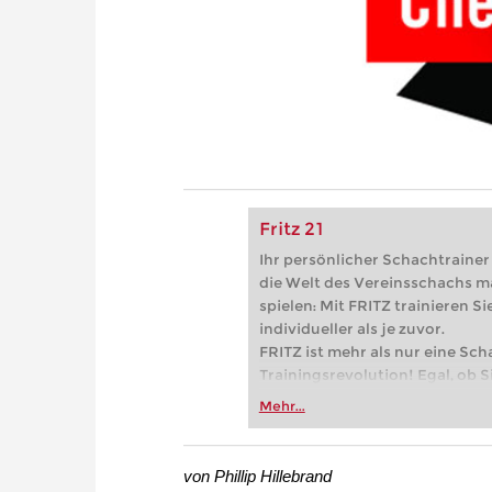
Fritz 21
Ihr persönlicher Schachtrainer -
die Welt des Vereinsschachs m
spielen: Mit FRITZ trainieren Sie
individueller als je zuvor.
FRITZ ist mehr als nur eine Sch
Trainingsrevolution! Egal, ob Si
Vereinsschachs machen oder ber
Mehr...
FRITZ trainieren Sie effizienter,
zuvor.
von Phillip Hillebrand