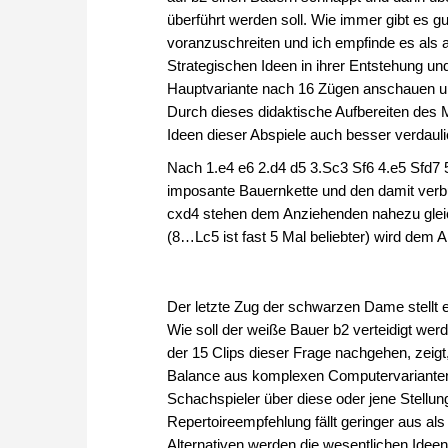
überführt werden soll. Wie immer gibt es 
voranzuschreiten und ich empfinde es als 
Strategischen Ideen in ihrer Entstehung u
Hauptvariante nach 16 Zügen anschauen um s
Durch dieses didaktische Aufbereiten des 
Ideen dieser Abspiele auch besser verdauli
Nach 1.e4 e6 2.d4 d5 3.Sc3 Sf6 4.e5 Sfd7 5
imposante Bauernkette und den damit ver
cxd4 stehen dem Anziehenden nahezu glei
(8…Lc5 ist fast 5 Mal beliebter) wird dem A
Der letzte Zug der schwarzen Dame stellt
Wie soll der weiße Bauer b2 verteidigt wer
der 15 Clips dieser Frage nachgehen, zeigt, 
Balance aus komplexen Computervarianten 
Schachspieler über diese oder jene Stellu
Repertoireempfehlung fällt geringer aus als
Alternativen werden die wesentlichen Idee