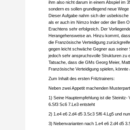
ihm also nicht darum in einem Abspiel im 
sondern es sollen grundlegend neue Wege er
Dieser Aufgabe nahm sich der usbekische E
als er auch im Nimzo Inder oder der Ben O
Erachtens sehr erfolgreich. Der Vorliegende
Herangehensweise an. Hinzu kommt, dass d
die Französische Verteidigung zurückgreife
gegen leicht schwäche Gegner aus seiner S
jedoch sehr anspruchsvolle Strukturen zu er
Tatsache, dass die GMs Georg Meier, Matth
Französische Verteidigung spielen, könnt
Zum Inhalt des ersten Fritztrainers:
Neben zwei Appetit machenden Musterpartie
1) Seine Hauptempfehlung ist die Steinitz- 
6.Sf3 Sc6 7.Le3 entsteht
2) 1.e4 e6 2.d4 d5 3.Sc3 Sf6 4.Lg5 und n
3) Nebenvarianten nach 1.e4 e6 2.d4 d5 3.