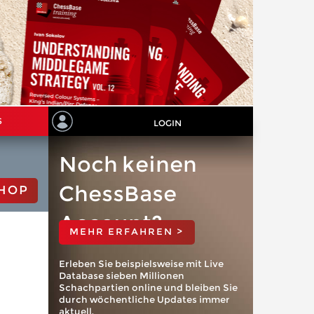
S
LOGIN
Noch keinen
ChessBase
HOP
Account?
MEHR ERFAHREN >
Erleben Sie beispielsweise mit Live
Database sieben Millionen
Schachpartien online und bleiben Sie
durch wöchentliche Updates immer
aktuell.