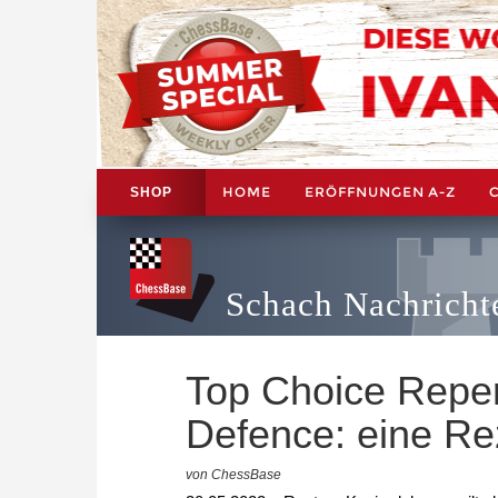
HOME
ERÖFFNUNGEN A-Z
SHOP
Schach Nachricht
Top Choice Reper
Defence: eine Re
von ChessBase