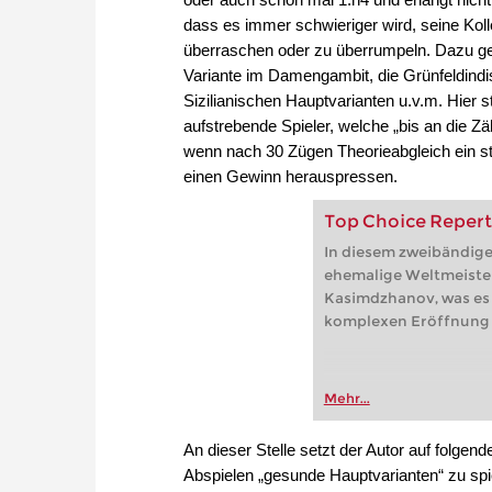
dass es immer schwieriger wird, seine Kolle
überraschen oder zu überrumpeln. Dazu ge
Variante im Damengambit, die Grünfeldindis
Sizilianischen Hauptvarianten u.v.m. Hier
aufstrebende Spieler, welche „bis an die Z
wenn nach 30 Zügen Theorieabgleich ein st
einen Gewinn herauspressen.
Top Choice Reperto
In diesem zweibändige
ehemalige Weltmeiste
Kasimdzhanov, was es 
komplexen Eröffnung a
Mehr...
An dieser Stelle setzt der Autor auf folge
Abspielen „gesunde Hauptvarianten“ zu spi