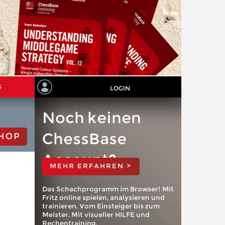
S
LOGIN
Noch keinen
ChessBase
HOP
Account?
MEHR ERFAHREN >
Das Schachprogramm im Browser! Mit
Fritz online spielen, analysieren und
trainieren. Vom Einsteiger bis zum
Meister. Mit visueller HILFE und
Rechentraining.