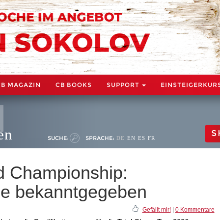
CB MAGAZIN
CB BOOKS
SUPPORT
EINSTEIGERKUR
en
S
SUCHE:
SPRACHE:
DE
EN
ES
FR
d Championship:
ege bekanntgegeben
Gefällt mir!
|
0 Kommentare