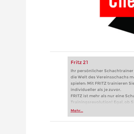
Fritz 21
Ihr persönlicher Schachtrainer -
die Welt des Vereinsschachs m
spielen: Mit FRITZ trainieren Sie
individueller als je zuvor.
FRITZ ist mehr als nur eine Sch
Trainingsrevolution! Egal, ob Si
Vereinsschachs machen oder ber
Mehr...
FRITZ trainieren Sie effizienter,
zuvor.