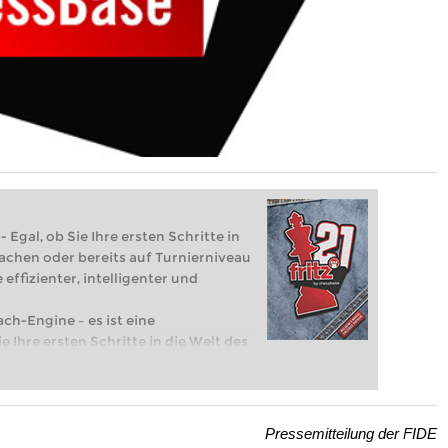
 Egal, ob Sie Ihre ersten Schritte in
achen oder bereits auf Turnierniveau
 effizienter, intelligenter und
ach-Engine – es ist eine
e Ihre ersten Schritte in die Welt des
eits auf Turnierniveau spielen: Mit
 intelligenter und individueller als je
Pressemitteilung der FIDE