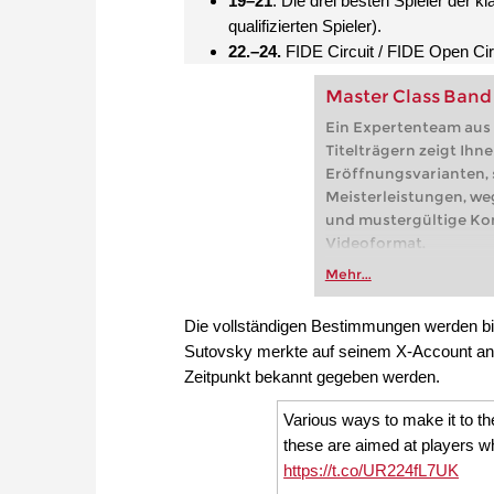
19–21
. Die drei besten Spieler der k
qualifizierten Spieler).
22.–24.
FIDE Circuit / FIDE Open Circu
Master Class Band
Ein Expertenteam aus 
Titelträgern zeigt Ihn
Eröffnungsvarianten, 
Meisterleistungen, w
und mustergültige Ko
Videoformat.
Max Euwe war der 5. W
Mehr...
Schachgeschichte, na
Aljechin im Wettkamp
Die vollständigen Bestimmungen werden b
besiegen konnte. Von
Sutovsky merkte auf seinem X-Account an,
blieb Euwe Zeit seine
Zeitpunkt bekannt gegeben werden.
dennoch der beste Sch
und einer der weltbest
Various ways to make it to the
niederländischen Lan
these are aimed at players 
Euwe den Rekord. Nac
https://t.co/UR224fL7UK
Weltmeisterschaft war