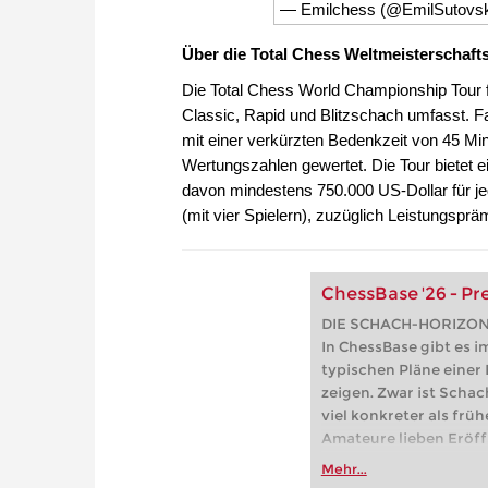
weltbeste Spieler. 1937
— Emilchess (@EmilSutovs
Revanchematch gegen 
Kostenloses Videobeis
Über die Total Chess Weltmeisterschaft
Die Total Chess World Championship Tour fü
Classic, Rapid und Blitzschach umfasst. F
mit einer verkürzten Bedenkzeit von 45 M
Wertungszahlen gewertet. Die Tour bietet e
davon mindestens 750.000 US-Dollar für jed
(mit vier Spielern), zuzüglich Leistungsprä
ChessBase '26 - P
DIE SCHACH-HORIZO
In ChessBase gibt es i
typischen Pläne einer
zeigen. Zwar ist Schac
viel konkreter als frü
Amateure lieben Eröff
siehe Londoner System
Mehr...
beschäftigen sich glei