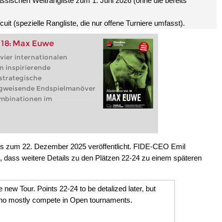
lassischen Weltrangliste zum 1. Juni 2026 (ohne die bereits
it (spezielle Rangliste, die nur offene Turniere umfasst).
 18: Max Euwe
vier internationalen
en inspirierende
strategische
egweisende Endspielmanöver
mbinationen im
eltmeister der
chdem er 1935 Alexander
f um die Weltmeisterschaft
is zum 22. Dezember 2025 veröffentlicht. FIDE-CEO Emil
 Beruf Mathematiklehrer
 dass weitere Details zu den Plätzen 22-24 zu einem späteren
s Lebens Amateur, war aber
achspieler der Niederlande
en Spieler. Mit zwölf
 new Tour. Points 22-24 to be detalized later, but
desmeisterschaften hält
who mostly compete in Open tournaments.
h dem Gewinn der
 Euwe eine Zeitlang auch der