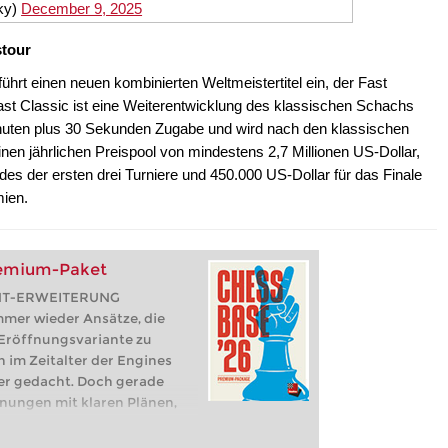
 verlor er den Titel im
ky)
December 9, 2025
Alexander Aljechin wieder.
piel:
Eröffnungen
stour
hrt einen neuen kombinierten Weltmeistertitel ein, der Fast
ast Classic ist eine Weiterentwicklung des klassischen Schachs
inuten plus 30 Sekunden Zugabe und wird nach den klassischen
inen jährlichen Preispool von mindestens 2,7 Millionen US-Dollar,
es der ersten drei Turniere und 450.000 US-Dollar für das Finale
mien.
remium-Paket
NT-ERWEITERUNG
mmer wieder Ansätze, die
 Eröffnungsvariante zu
h im Zeitalter der Engines
her gedacht. Doch gerade
nungen mit klaren Plänen,
. In ChessBase ’26
ch drei Funktionen mit der