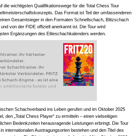
die wichtigsten Qualifikationswege für die Total Chess Tour
Weltmeisterschaftskonzepts. Das Format ist Teil der umfassenderen
 einen Gesamtsieger in den Formaten Schnellschach, Blitzschach
nd von der FIDE offiziell anerkannt ist. Die Tour wird
htigsten Ergänzungen des Eliteschachkalenders werden.
htrainer. Ihr härtester
Verbündeter.
her Schachtrainer. Ihr
stärkster Verbündeter. FRITZ
e Schach-Engine – es ist eine
r ambitionierte Spieler und
e ersten Schritte in die Welt
chtrainings machen oder
eau spielen: Mit FRITZ 20
wegischen Schachverband ins Leben gerufen und im Oktober 2025
er, intelligenter und
, den „Total Chess Player“ zu ermitteln – einen vielseitigen
or.
dlichen Bedenkzeiten herausragende Leistungen erbringt. Die Tour
r in internationalen Austragungsorten bestehen und den Titel des