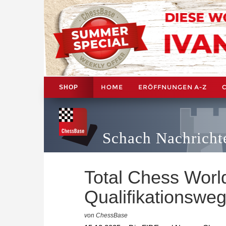
HOME
ERÖFFNUNGEN A-Z
SHOP
Schach Nachricht
Total Chess Worl
Qualifikationsw
von ChessBase