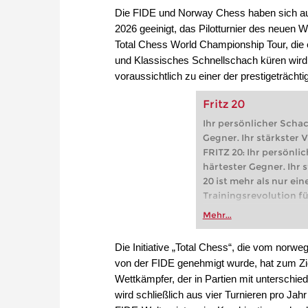
Die FIDE und Norway Chess haben sich auf 
2026 geeinigt, das Pilotturnier des neuen 
Total Chess World Championship Tour, die
und Klassisches Schnellschach küren wird u
voraussichtlich zu einer der prestigeträc
Fritz 20
Ihr persönlicher Schac
Gegner. Ihr stärkster 
FRITZ 20: Ihr persönlic
härtester Gegner. Ihr 
20 ist mehr als nur ein
Trainingsrevolution fü
Profis. Egal, ob Sie Ihr
Mehr...
des ernsthaften Scha
bereits auf Turnierniv
Die Initiative „Total Chess“, die vom nor
trainieren Sie effizient
von der FIDE genehmigt wurde, hat zum Ziel
individueller als je zuv
Wettkämpfer, der in Partien mit unterschie
wird schließlich aus vier Turnieren pro Jah