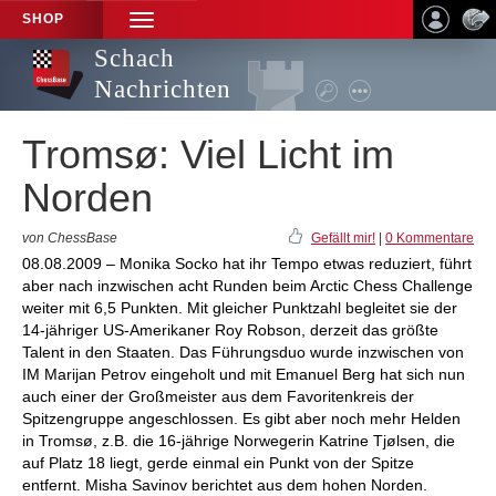
SHOP
TOGGLE
NAVIGATION
Schach
Nachrichten
Tromsø: Viel Licht im
Norden
von ChessBase
Gefällt mir!
|
0 Kommentare
08.08.2009 – Monika Socko hat ihr Tempo etwas reduziert, führt
aber nach inzwischen acht Runden beim Arctic Chess Challenge
weiter mit 6,5 Punkten. Mit gleicher Punktzahl begleitet sie der
14-jähriger US-Amerikaner Roy Robson, derzeit das größte
Talent in den Staaten. Das Führungsduo wurde inzwischen von
IM Marijan Petrov eingeholt und mit Emanuel Berg hat sich nun
auch einer der Großmeister aus dem Favoritenkreis der
Spitzengruppe angeschlossen. Es gibt aber noch mehr Helden
in Tromsø, z.B. die 16-jährige Norwegerin Katrine Tjølsen, die
auf Platz 18 liegt, gerde einmal ein Punkt von der Spitze
entfernt. Misha Savinov berichtet aus dem hohen Norden.