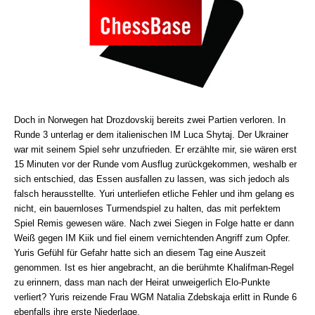
Doch in Norwegen hat Drozdovskij bereits zwei Partien verloren. In
Runde 3 unterlag er dem italienischen IM Luca Shytaj. Der Ukrainer
war mit seinem Spiel sehr unzufrieden. Er erzählte mir, sie wären erst
15 Minuten vor der Runde vom Ausflug zurückgekommen, weshalb er
sich entschied, das Essen ausfallen zu lassen, was sich jedoch als
falsch herausstellte. Yuri unterliefen etliche Fehler und ihm gelang es
nicht, ein bauernloses Turmendspiel zu halten, das mit perfektem
Spiel Remis gewesen wäre. Nach zwei Siegen in Folge hatte er dann
Weiß gegen IM Kiik und fiel einem vernichtenden Angriff zum Opfer.
Yuris Gefühl für Gefahr hatte sich an diesem Tag eine Auszeit
genommen. Ist es hier angebracht, an die berühmte Khalifman-Regel
zu erinnern, dass man nach der Heirat unweigerlich Elo-Punkte
verliert? Yuris reizende Frau WGM Natalia Zdebskaja erlitt in Runde 6
ebenfalls ihre erste Niederlage.