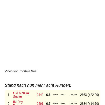
Video von Torstein Bae
Stand nach nun mehr acht Runden:
GM Monika
1
2449
6,5
2663 (+22,20)
39,0
2663
38,00
Socko
IM Ray
2
2491
6,5
2634 (+14,70)
39,0
2634
38,00