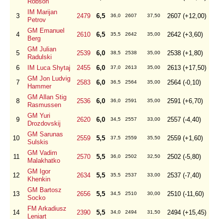
Robson
IM Marijan
3
2479
6,5
2607 (+12,00)
36,0
2607
37,50
Petrov
GM Emanuel
4
2610
6,5
2642 (+3,60)
35,5
2642
35,00
Berg
GM Julian
5
2539
6,0
2538 (+1,80)
38,5
2538
35,00
Radulski
6
IM Luca Shytaj
2455
6,0
2613 (+17,50)
37,0
2613
35,00
GM Jon Ludvig
7
2583
6,0
2564 (-0,10)
36,5
2564
35,00
Hammer
GM Allan Stig
8
2536
6,0
2591 (+6,70)
36,0
2591
35,00
Rasmussen
GM Yuri
9
2620
6,0
2557 (-4,40)
34,5
2557
33,00
Drozdovskij
GM Sarunas
10
2559
5,5
2559 (+1,60)
37,5
2559
35,50
Sulskis
GM Vadim
11
2570
5,5
2502 (-5,80)
36,0
2502
32,50
Malakhatko
GM Igor
12
2634
5,5
2537 (-7,40)
35,5
2537
33,00
Khenkin
GM Bartosz
13
2656
5,5
2510 (-11,60)
34,5
2510
30,00
Socko
FM Arkadiusz
14
2390
5,5
2494 (+15,45)
34,0
2494
31,50
Leniart