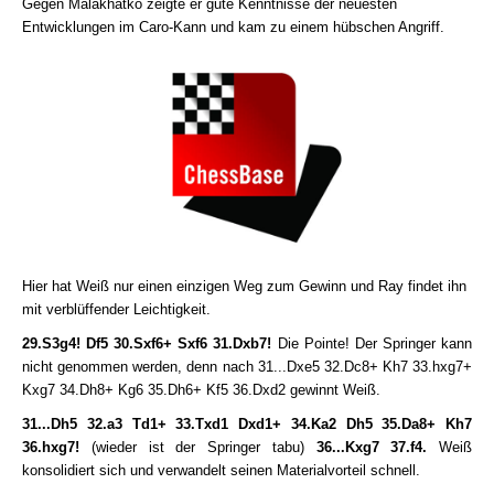
Gegen Malakhatko zeigte er gute Kenntnisse der neuesten
Entwicklungen im Caro-Kann und kam zu einem hübschen Angriff.
Hier hat Weiß nur einen einzigen Weg zum Gewinn und Ray findet ihn
mit verblüffender Leichtigkeit.
29.S3g4! Df5 30.Sxf6+ Sxf6 31.Dxb7!
Die Pointe! Der Springer kann
nicht genommen werden, denn nach 31...Dxe5 32.Dc8+ Kh7 33.hxg7+
Kxg7 34.Dh8+ Kg6 35.Dh6+ Kf5 36.Dxd2 gewinnt Weiß.
31...Dh5 32.a3 Td1+ 33.Txd1 Dxd1+ 34.Ka2 Dh5 35.Da8+ Kh7
36.hxg7!
(wieder ist der Springer tabu)
36...Kxg7 37.f4.
Weiß
konsolidiert sich und verwandelt seinen Materialvorteil schnell.