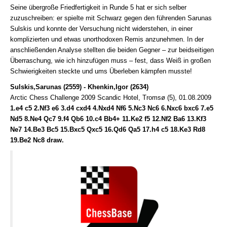
Seine übergroße Friedfertigkeit in Runde 5 hat er sich selber
zuzuschreiben: er spielte mit Schwarz gegen den führenden Sarunas
Sulskis und konnte der Versuchung nicht widerstehen, in einer
komplizierten und etwas unorthodoxen Remis anzunehmen. In der
anschließenden Analyse stellten die beiden Gegner – zur beidseitigen
Überraschung, wie ich hinzufügen muss – fest, dass Weiß in großen
Schwierigkeiten steckte und ums Überleben kämpfen musste!
Sulskis,Sarunas (2559) - Khenkin,Igor (2634)
Arctic Chess Challenge 2009 Scandic Hotel, Tromsø (5), 01.08.2009
1.e4 c5 2.Nf3 e6 3.d4 cxd4 4.Nxd4 Nf6 5.Nc3 Nc6 6.Nxc6 bxc6 7.e5
Nd5 8.Ne4 Qc7 9.f4 Qb6 10.c4 Bb4+ 11.Ke2 f5 12.Nf2 Ba6 13.Kf3
Ne7 14.Be3 Bc5 15.Bxc5 Qxc5 16.Qd6 Qa5 17.h4 c5 18.Ke3 Rd8
19.Be2 Nc8 draw.