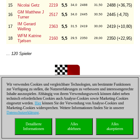
15
Nicolai Getz
2219
5,5
2488 (+36,75)
34,0
2488
31,50
GM Matthew J
16
2517
5,5
2445 (-4,70)
34,0
2445
30,50
Turner
IM Gerard
17
2363
5,5
2419 (+10,80)
31,5
2419
30,00
Welling
WFM Katrine
18
2160
5,5
2350 (+22,95)
29,5
2350
28,00
Tjølsen
... 120 Spieler
Wir verwenden Cookies und vergleichbare Technologien, um bestimmte Funktionen
zur Verfügung zu stellen, die Nutzererfahrungen zu verbessern und interessengerechte
Inhalte auszuspielen. Abhängig von ihrem Verwendungszweck können dabei neben
technisch erforderlichen Cookies auch Analyse-Cookies sowie Marketing-Cookies
eingesetzt werden.
Hier
können Sie der Verwendung von Analyse-Cookies und
Marketing-Cookies widersprechen. Weitere Informationen finden Sie in unserer
Datenschutzerklärung
.
Detaillierte
Alles
Alles
Neu:
ChessBase Light 2009
Informationen
ablehnen
akzeptieren
ChessBase Light 200