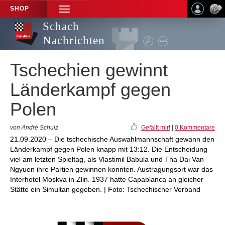
SHOP
TOGGLE
NAVIGATION
Schach
Nachrichten
Tschechien gewinnt
Länderkampf gegen
Polen
von André Schulz
Gefällt mir!
|
0 Kommentare
21.09.2020 – Die tschechische Auswahlmannschaft gewann den
Länderkampf gegen Polen knapp mit 13:12. Die Entscheidung
viel am letzten Spieltag, als Vlastimil Babula und Tha Dai Van
Ngyuen ihre Partien gewinnen konnten. Austragungsort war das
Interhotel Moskva in Zlin. 1937 hatte Capablanca an gleicher
Stätte ein Simultan gegeben. | Foto: Tschechischer Verband