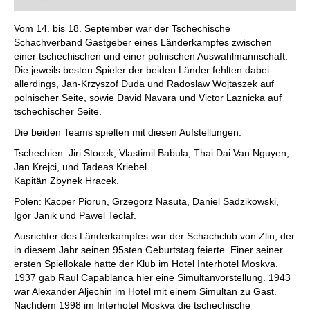
FRITZ trainieren Sie effizienter, intelligenter und
individueller als je zuvor.
Vom 14. bis 18. September war der Tschechische
Schachverband Gastgeber eines Länderkampfes zwischen
einer tschechischen und einer polnischen Auswahlmannschaft.
Die jeweils besten Spieler der beiden Länder fehlten dabei
allerdings, Jan-Krzyszof Duda und Radoslaw Wojtaszek auf
polnischer Seite, sowie David Navara und Victor Laznicka auf
tschechischer Seite.
Die beiden Teams spielten mit diesen Aufstellungen:
Tschechien: Jiri Stocek, Vlastimil Babula, Thai Dai Van Nguyen,
Jan Krejci, und Tadeas Kriebel.
Kapitän Zbynek Hracek.
Polen: Kacper Piorun, Grzegorz Nasuta, Daniel Sadzikowski,
Igor Janik und Pawel Teclaf.
Ausrichter des Länderkampfes war der Schachclub von Zlin, der
in diesem Jahr seinen 95sten Geburtstag feierte. Einer seiner
ersten Spiellokale hatte der Klub im Hotel Interhotel Moskva.
1937 gab Raul Capablanca hier eine Simultanvorstellung. 1943
war Alexander Aljechin im Hotel mit einem Simultan zu Gast.
Nachdem 1998 im Interhotel Moskva die tschechische