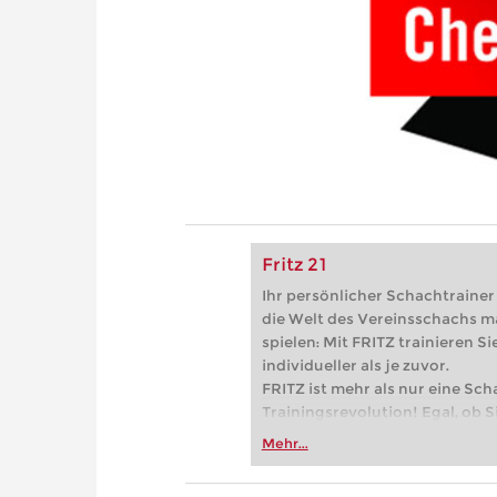
Fritz 21
Ihr persönlicher Schachtrainer -
die Welt des Vereinsschachs m
spielen: Mit FRITZ trainieren Sie
individueller als je zuvor.
FRITZ ist mehr als nur eine Sch
Trainingsrevolution! Egal, ob Si
Vereinsschachs machen oder ber
Mehr...
FRITZ trainieren Sie effizienter,
zuvor.