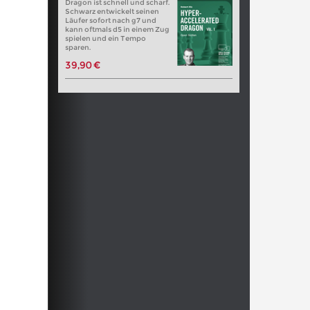
Dragon ist schnell und scharf.
Schwarz entwickelt seinen
Läufer sofort nach g7 und
kann oftmals d5 in einem Zug
spielen und ein Tempo
sparen.
39,90 €