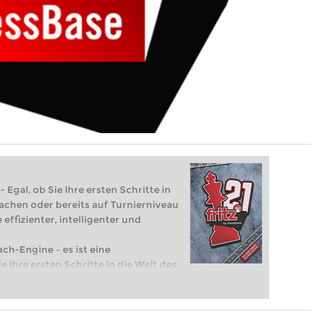
 Egal, ob Sie Ihre ersten Schritte in
achen oder bereits auf Turnierniveau
 effizienter, intelligenter und
ach-Engine – es ist eine
e Ihre ersten Schritte in die Welt des
eits auf Turnierniveau spielen: Mit
 intelligenter und individueller als je