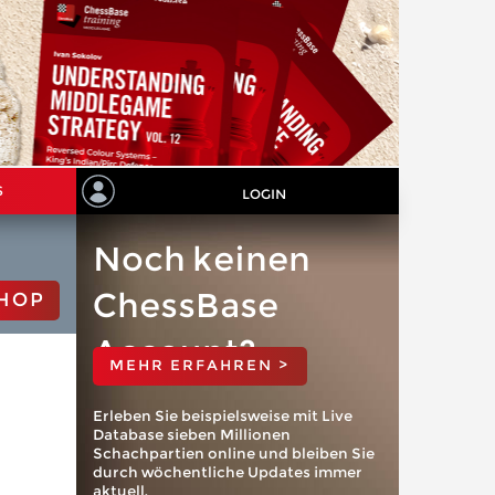
S
LOGIN
Noch keinen
ChessBase
HOP
Account?
MEHR ERFAHREN >
Erleben Sie beispielsweise mit Live
Database sieben Millionen
Schachpartien online und bleiben Sie
durch wöchentliche Updates immer
aktuell.