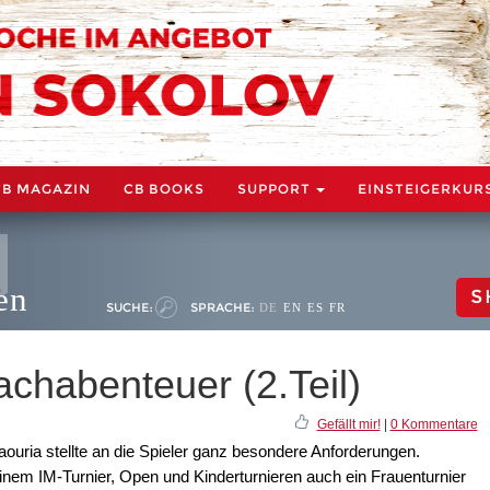
CB MAGAZIN
CB BOOKS
SUPPORT
EINSTEIGERKUR
en
S
SUCHE:
SPRACHE:
DE
EN
ES
FR
chabenteuer (2.Teil)
Gefällt mir!
|
0 Kommentare
ouria stellte an die Spieler ganz besondere Anforderungen.
inem IM-Turnier, Open und Kinderturnieren auch ein Frauenturnier