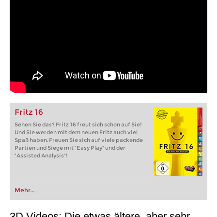
Fritz 16
Sehen Sie das? Fritz 16 freut sich schon auf Sie!
Und Sie werden mit dem neuen Fritz auch viel
Spaß haben. Freuen Sie sich auf viele packende
Partien und Siege mit "Easy Play" und der
"Assisted Analysis"!
Mehr...
3D Videos: Die etwas ältere, aber sehr