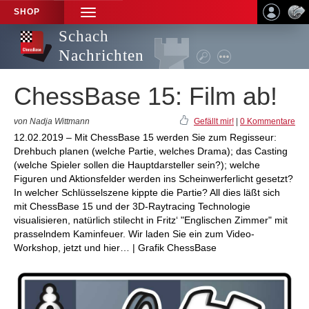
SHOP
TOGGLE
NAVIGATION
Schach
Nachrichten
ChessBase 15: Film ab!
von Nadja Wittmann
Gefällt mir!
|
0 Kommentare
12.02.2019 – Mit ChessBase 15 werden Sie zum Regisseur:
Drehbuch planen (welche Partie, welches Drama); das Casting
(welche Spieler sollen die Hauptdarsteller sein?); welche
Figuren und Aktionsfelder werden ins Scheinwerferlicht gesetzt?
In welcher Schlüsselszene kippte die Partie? All dies läßt sich
mit ChessBase 15 und der 3D-Raytracing Technologie
visualisieren, natürlich stilecht in Fritz‘ "Englischen Zimmer" mit
prasselndem Kaminfeuer. Wir laden Sie ein zum Video-
Workshop, jetzt und hier… | Grafik ChessBase