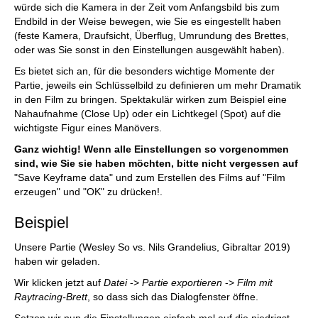
würde sich die Kamera in der Zeit vom Anfangsbild bis zum
Endbild in der Weise bewegen, wie Sie es eingestellt haben
(feste Kamera, Draufsicht, Überflug, Umrundung des Brettes,
oder was Sie sonst in den Einstellungen ausgewählt haben).
Es bietet sich an, für die besonders wichtige Momente der
Partie, jeweils ein Schlüsselbild zu definieren um mehr Dramatik
in den Film zu bringen. Spektakulär wirken zum Beispiel eine
Nahaufnahme (Close Up) oder ein Lichtkegel (Spot) auf die
wichtigste Figur eines Manövers.
Ganz wichtig! Wenn alle Einstellungen so vorgenommen
sind, wie Sie sie haben möchten, bitte nicht vergessen auf
"Save Keyframe data" und zum Erstellen des Films auf "Film
erzeugen" und "OK" zu drücken!.
Beispiel
Unsere Partie (Wesley So vs. Nils Grandelius, Gibraltar 2019)
haben wir geladen.
Wir klicken jetzt auf
Datei
->
Partie exportieren
->
Film mit
Raytracing-Brett
, so dass sich das Dialogfenster öffne.
Setzen wir nun die Einstellungen einfach mal auf die niedrigst