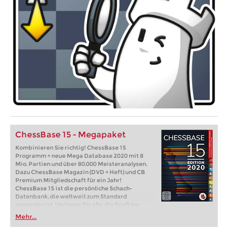
ChessBase 15 - Megapaket
Kombinieren Sie richtig! ChessBase 15
Programm + neue Mega Database 2020 mit 8
Mio. Partien und über 80.000 Meisteranalysen.
Dazu ChessBase Magazin (DVD + Heft) und CB
Premium Mitgliedschaft für ein Jahr!
ChessBase 15 ist die persönliche Schach-
Datenbank, die weltweit zum Standard
geworden ist. Und zwar für alle, die Spaß am
Schach haben und auch in Zukunft erfolgreich
Mehr...
mitspielen wollen.