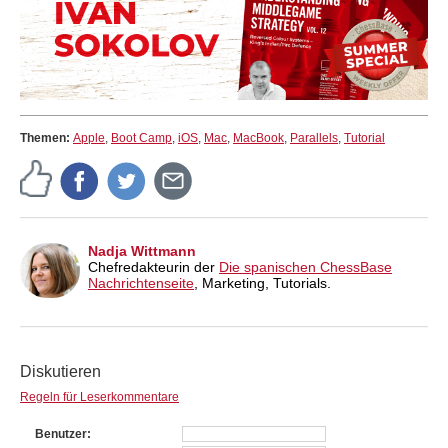
Themen:
Apple
,
Boot Camp
,
iOS
,
Mac
,
MacBook
,
Parallels
,
Tutorial
Nadja Wittmann
Chefredakteurin der
Die spanischen ChessBase
Nachrichtenseite
, Marketing, Tutorials.
Diskutieren
Regeln für Leserkommentare
Benutzer