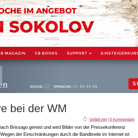
CB MAGAZIN
CB BOOKS
SUPPORT
EINSTEIGERKUR
en
S
SUCHE:
SPRACHE:
DE
EN
ES
FR
ve bei der WM
Gefällt mir!
|
0 Kommentare
ach Brissago gereist und wird Bilder von der Pressekonferenz
 Wegen der Einschränkungen durch die Bandbreite im Internet ist