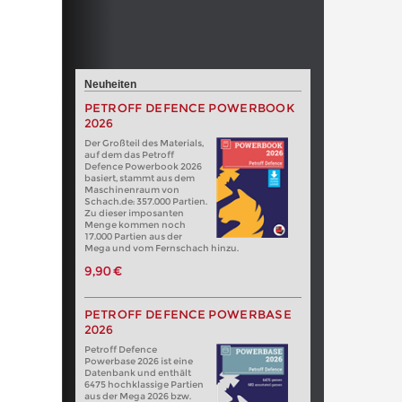
Neuheiten
PETROFF DEFENCE POWERBOOK
2026
Der Großteil des Materials,
auf dem das Petroff
Defence Powerbook 2026
basiert, stammt aus dem
Maschinenraum von
Schach.de: 357.000 Partien.
Zu dieser imposanten
Menge kommen noch
17.000 Partien aus der
Mega und vom Fernschach hinzu.
9,90 €
PETROFF DEFENCE POWERBASE
2026
Petroff Defence
Powerbase 2026 ist eine
Datenbank und enthält
6475 hochklassige Partien
aus der Mega 2026 bzw.