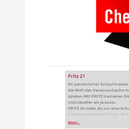
Fritz 21
Ihr persönlicher Schachtrainer -
die Welt des Vereinsschachs m
spielen: Mit FRITZ trainieren Sie
individueller als je zuvor.
FRITZ ist mehr als nur eine Sch
Trainingsrevolution! Egal, ob Si
Vereinsschachs machen oder ber
Mehr...
FRITZ trainieren Sie effizienter,