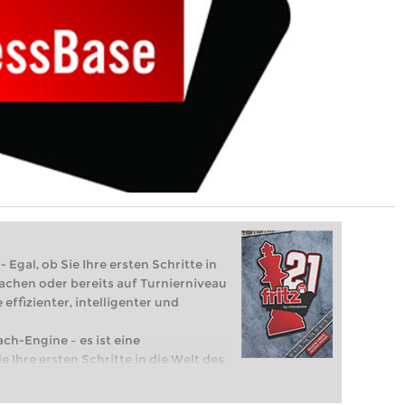
 Egal, ob Sie Ihre ersten Schritte in
achen oder bereits auf Turnierniveau
 effizienter, intelligenter und
ach-Engine – es ist eine
e Ihre ersten Schritte in die Welt des
eits auf Turnierniveau spielen: Mit
 intelligenter und individueller als je