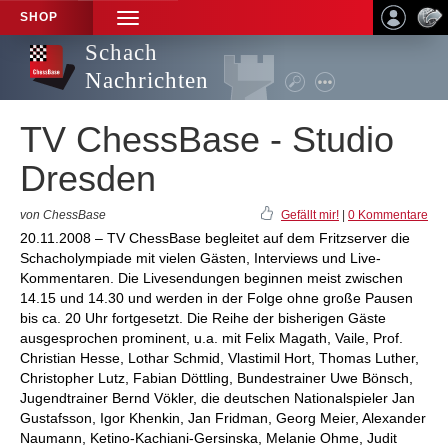
SHOP
TOGGLE
NAVIGATION
Schach
Nachrichten
TV ChessBase - Studio
Dresden
von ChessBase
Gefällt mir!
|
0 Kommentare
20.11.2008 – TV ChessBase begleitet auf dem Fritzserver die
Schacholympiade mit vielen Gästen, Interviews und Live-
Kommentaren. Die Livesendungen beginnen meist zwischen
14.15 und 14.30 und werden in der Folge ohne große Pausen
bis ca. 20 Uhr fortgesetzt. Die Reihe der bisherigen Gäste
ausgesprochen prominent, u.a. mit Felix Magath, Vaile, Prof.
Christian Hesse, Lothar Schmid, Vlastimil Hort, Thomas Luther,
Christopher Lutz, Fabian Döttling, Bundestrainer Uwe Bönsch,
Jugendtrainer Bernd Vökler, die deutschen Nationalspieler Jan
Gustafsson, Igor Khenkin, Jan Fridman, Georg Meier, Alexander
Naumann, Ketino-Kachiani-Gersinska, Melanie Ohme, Judit