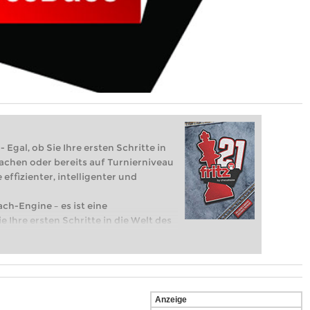
 Egal, ob Sie Ihre ersten Schritte in
achen oder bereits auf Turnierniveau
 effizienter, intelligenter und
ach-Engine – es ist eine
e Ihre ersten Schritte in die Welt des
eits auf Turnierniveau spielen: Mit
 intelligenter und individueller als je
Anzeige