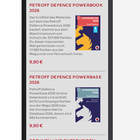
PETROFF DEFENCE POWERBOOK
2026
Der Großteil des Materials,
auf dem das Petroff
Defence Powerbook 2026
basiert, stammt aus dem
Maschinenraum von
Schach.de: 357.000 Partien.
Zu dieser imposanten
Menge kommen noch
17.000 Partien aus der
Mega und vom Fernschach hinzu.
9,90 €
PETROFF DEFENCE POWERBASE
2026
Petroff Defence
Powerbase 2026 ist eine
Datenbank und enthält
6475 hochklassige Partien
aus der Mega 2026 bzw.
der Correspondence
Database 2026, davon sind
682 kommentiert.
9,90 €