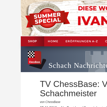
HOME
ERÖFFNUNGEN A-Z
SHOP
Schach Nachricht
TV ChessBase: V
Schachmeister
von ChessBase