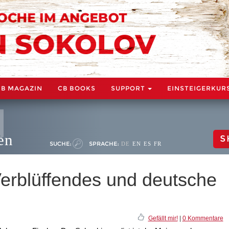
CB MAGAZIN
CB BOOKS
SUPPORT
EINSTEIGERKUR
en
S
SUCHE:
SPRACHE:
DE
EN
ES
FR
erblüffendes und deutsche
Gefällt mir!
|
0 Kommentare