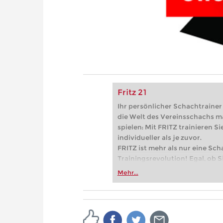
Fritz 21
Ihr persönlicher Schachtrainer -
die Welt des Vereinsschachs m
spielen: Mit FRITZ trainieren Sie
individueller als je zuvor.
FRITZ ist mehr als nur eine Sch
Trainingsrevolution! Egal, ob Si
Vereinsschachs machen oder ber
Mehr...
FRITZ trainieren Sie effizienter,
zuvor.