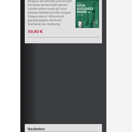
Dragon ist schnell und scharf.
Schwarz entwickelt seinen
Läufer sofort nach g7 und
dessen Stärke auf der langen
Diagonale a1-h8 kommt
gerade gegen die Anti-
Sizilianer zur Geltung.
39,90 €
Neuheiten