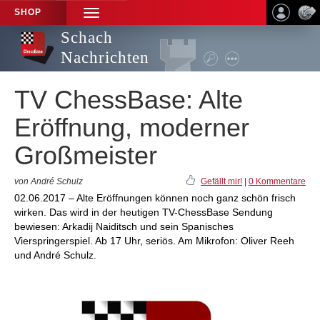
SHOP
TOGGLE
NAVIGATION
Schach
Nachrichten
TV ChessBase: Alte
Eröffnung, moderner
Großmeister
von André Schulz
Gefällt mir!
|
0 Kommentare
02.06.2017 – Alte Eröffnungen können noch ganz schön frisch
wirken. Das wird in der heutigen TV-ChessBase Sendung
bewiesen: Arkadij Naiditsch und sein Spanisches
Vierspringerspiel. Ab 17 Uhr, seriös. Am Mikrofon: Oliver Reeh
und André Schulz.