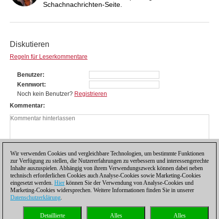
Schachnachrichten-Seite.
Diskutieren
Regeln für Leserkommentare
Benutzer
Kennwort
Noch kein Benutzer?
Registrieren
Kommentar
Wir verwenden Cookies und vergleichbare Technologien, um bestimmte Funktionen
zur Verfügung zu stellen, die Nutzererfahrungen zu verbessern und interessengerechte
Inhalte auszuspielen. Abhängig von ihrem Verwendungszweck können dabei neben
technisch erforderlichen Cookies auch Analyse-Cookies sowie Marketing-Cookies
eingesetzt werden.
Hier
können Sie der Verwendung von Analyse-Cookies und
Marketing-Cookies widersprechen. Weitere Informationen finden Sie in unserer
Datenschutzerklärung
.
Datenschutzhinweis
|
Impressum
|
Kontakt
|
Cookies Management
|
Lizenzen
|
Detaillierte
Alles
Alles