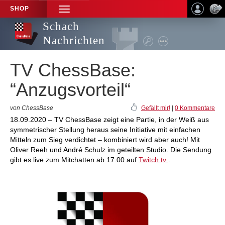
SHOP
TOGGLE
NAVIGATION
Schach
Nachrichten
TV ChessBase:
“Anzugsvorteil“
von ChessBase
Gefällt mir!
|
0 Kommentare
18.09.2020 – TV ChessBase zeigt eine Partie, in der Weiß aus
symmetrischer Stellung heraus seine Initiative mit einfachen
Mitteln zum Sieg verdichtet – kombiniert wird aber auch! Mit
Oliver Reeh und André Schulz im geteilten Studio. Die Sendung
gibt es live zum Mitchatten ab 17.00 auf
Twitch.tv
.