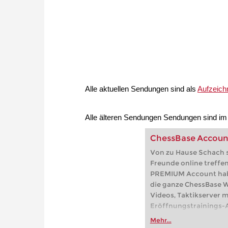
Alle aktuellen Sendungen sind als
Aufzeich
Alle älteren Sendungen Sendungen sind i
ChessBase Accou
Von zu Hause Schach s
Freunde online treffe
PREMIUM Account haben
die ganze ChessBase We
Videos, Taktikserver m
Eröffnungstrainings-A
Partien, der Online-Frit
Mehr...
playchess.com/schach.d