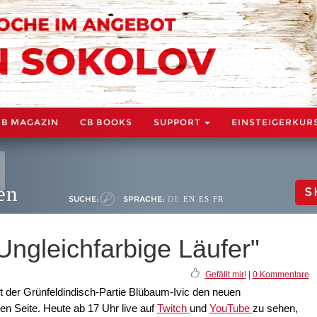
CB MAGAZIN
CB BOOKS
SUPPORT
EINSTEIGERKUR
en
S
SUCHE:
SPRACHE:
DE
EN
ES
FR
ngleichfarbige Läufer"
Gefällt mir!
|
0 Kommentare
 der Grünfeldindisch-Partie Blübaum-Ivic den neuen
n Seite. Heute ab 17 Uhr live auf
Twitch
und
YouTube
zu sehen,