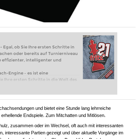
 Egal, ob Sie Ihre ersten Schritte in
achen oder bereits auf Turnierniveau
 effizienter, intelligenter und
ach-Engine – es ist eine
e Ihre ersten Schritte in die Welt des
eits auf Turnierniveau spielen: Mit
 intelligenter und individueller als je
schachsendungen und bietet eine Stunde lang lehrreiche
d erhellende Endspiele. Zum Mitchatten und Mitlösen.
hulz, zusammen oder im Wechsel, oft auch mit interessanten
interessante Partien gezeigt und über aktuelle Vorgänge im