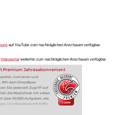
nung
auf YouTube zum nachträglichen Anschauen verfügbar.
m
Videoportal
weiterhin zum nachträglichen Anschauen verfügbar.
nt Premium Jahresabonnement
pielen, trainieren und
n. Mit dem ChessBase
 Sie jederzeit Zugriff auf
lt: die Mediathek mit vielen
it über 60.000 Aufgaben, die
pp, Live Database mit 8 Mio.
z, Let's Check,
e, ...