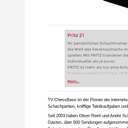
Fritz 21
Ihr persönlicher Schachtrainer -
die Welt des Vereinsschachs m
spielen: Mit FRITZ trainieren Sie
individueller als je zuvor.
FRITZ ist mehr als nur eine Sch
Trainingsrevolution! Egal, ob Si
Vereinsschachs machen oder ber
Mehr...
FRITZ trainieren Sie effizienter,
zuvor.
TV ChessBase ist der Pionier der Internet
Schachpartien, knifflige Taktikaufgaben un
Seit 2003 haben Oliver Reeh und André Sc
Gästen, über 500 Sendungen aufgenommen, 