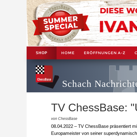
HOME
ERÖFFNUNGEN A-Z
SHOP
Schach Nachricht
TV ChessBase: "U
von ChessBase
08.04.2022 – TV ChessBase präsentiert mit
Europameister von seiner superdynamische