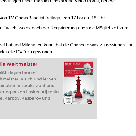
Sendungen findet man im ChessBase Video Portal, neuere
von TV ChessBase ist freitags, von 17 bis ca. 18 Uhr.
 Twitch, wo es nach der Registrierung auch die Möglichkeit zum
et hat und Mitchatten kann, hat die Chance etwas zu gewinnen. Im
daktuelle DVD zu gewinnen.
ie Weltmeister
ißt siegen lernen!
tmeister in sich und lernen
bination interaktiv anhand
stungen von Lasker, Aljechin,
er, Karpov, Kasparov und