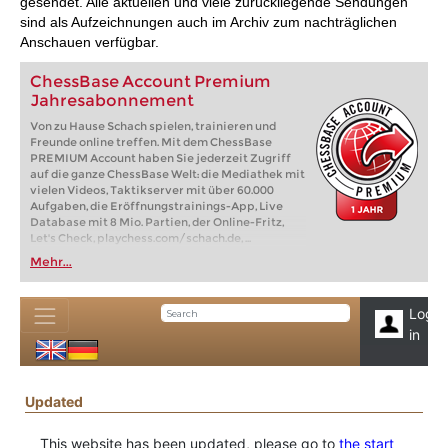
gesendet. Alle aktuellen und viele zurückliegende Sendungen
sind als Aufzeichnungen auch im Archiv zum nachträglichen
Anschauen verfügbar.
ChessBase Account Premium
Jahresabonnement
Von zu Hause Schach spielen, trainieren und
Freunde online treffen. Mit dem ChessBase
PREMIUM Account haben Sie jederzeit Zugriff
auf die ganze ChessBase Welt: die Mediathek mit
vielen Videos, Taktikserver mit über 60.000
Aufgaben, die Eröffnungstrainings-App, Live
Database mit 8 Mio. Partien, der Online-Fritz,
Let's Check, playchess.com/schach.de, ...
Mehr...