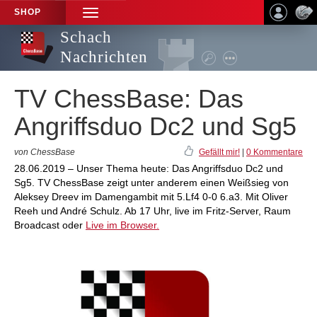
SHOP
TOGGLE
NAVIGATION
Schach
Nachrichten
TV ChessBase: Das
Angriffsduo Dc2 und Sg5
von ChessBase
Gefällt mir!
|
0 Kommentare
28.06.2019 – Unser Thema heute: Das Angriffsduo Dc2 und
Sg5. TV ChessBase zeigt unter anderem einen Weißsieg von
Aleksey Dreev im Damengambit mit 5.Lf4 0-0 6.a3. Mit Oliver
Reeh und André Schulz. Ab 17 Uhr, live im Fritz-Server, Raum
Broadcast oder
Live im Browser.