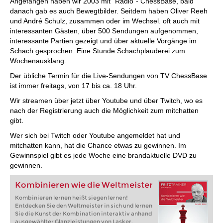
Angefangen haben wir 2003 mit "Radio"- ChessBase, bald
danach gab es auch Bewegtbilder. Seitdem haben Oliver Reeh
und André Schulz, zusammen oder im Wechsel. oft auch mit
interessanten Gästen, über 500 Sendungen aufgenommen,
interessante Partien gezeigt und über aktuelle Vorgänge im
Schach gesprochen. Eine Stunde Schachplauderei zum
Wochenausklang.
Der übliche Termin für die Live-Sendungen von TV ChessBase
ist immer freitags, von 17 bis ca. 18 Uhr.
Wir streamen über jetzt über Youtube und über Twitch, wo es
nach der Registrierung auch die Möglichkeit zum mitchatten
gibt.
Wer sich bei Twitch oder Youtube angemeldet hat und
mitchatten kann, hat die Chance etwas zu gewinnen. Im
Gewinnspiel gibt es jede Woche eine brandaktuelle DVD zu
gewinnen.
Kombinieren wie die Weltmeister
Kombinieren lernen heißt siegen lernen!
Entdecken Sie den Weltmeister in sich und lernen
Sie die Kunst der Kombination interaktiv anhand
ausgewählter Glanzleistungen von Lasker,