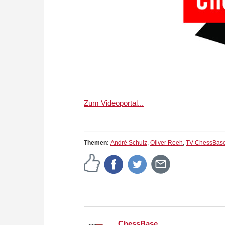
Zum Videoportal...
Themen:
André Schulz
,
Oliver Reeh
,
TV ChessBas
ChessBase