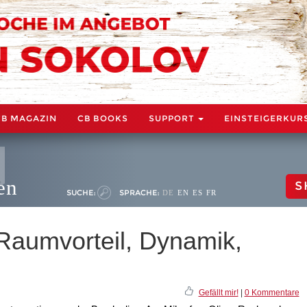
CB MAGAZIN
CB BOOKS
SUPPORT
EINSTEIGERKUR
en
S
SUCHE:
SPRACHE:
DE
EN
ES
FR
Raumvorteil, Dynamik,
Gefällt mir!
|
0 Kommentare