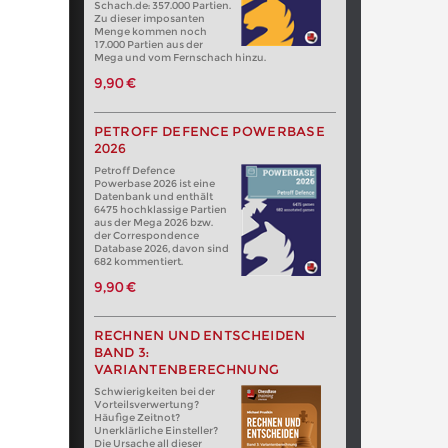
Schach.de: 357.000 Partien.
Zu dieser imposanten
Menge kommen noch
17.000 Partien aus der
Mega und vom Fernschach hinzu.
9,90 €
PETROFF DEFENCE POWERBASE
2026
Petroff Defence
Powerbase 2026 ist eine
Datenbank und enthält
6475 hochklassige Partien
aus der Mega 2026 bzw.
der Correspondence
Database 2026, davon sind
682 kommentiert.
9,90 €
RECHNEN UND ENTSCHEIDEN
BAND 3:
VARIANTENBERECHNUNG
Schwierigkeiten bei der
Vorteilsverwertung?
Häufige Zeitnot?
Unerklärliche Einsteller?
Die Ursache all dieser