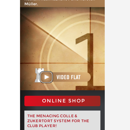
Müller.
ONLINE SHOP
THE MENACING COLLE &
ZUKERTORT SYSTEM FOR THE
CLUB PLAYER!