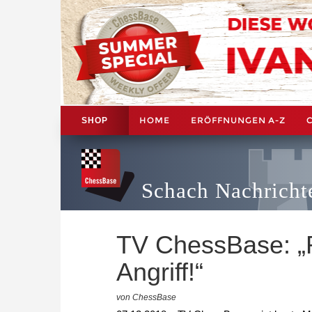
HOME
ERÖFFNUNGEN A-Z
SHOP
Schach Nachricht
TV ChessBase: „
Angriff!“
von ChessBase