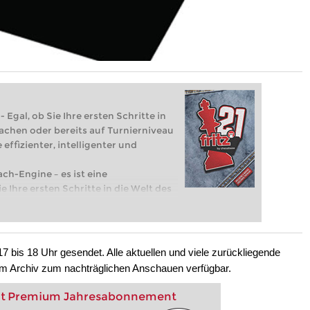
 Egal, ob Sie Ihre ersten Schritte in
achen oder bereits auf Turnierniveau
 effizienter, intelligenter und
ach-Engine – es ist eine
e Ihre ersten Schritte in die Welt des
eits auf Turnierniveau spielen: Mit
 intelligenter und individueller als je
7 bis 18 Uhr gesendet. Alle aktuellen und viele zurückliegende
m Archiv zum nachträglichen Anschauen verfügbar.
nt Premium Jahresabonnement