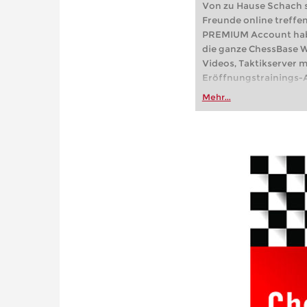
Von zu Hause Schach s
Freunde online treffe
PREMIUM Account haben
die ganze ChessBase We
Videos, Taktikserver m
Eröffnungstrainings-A
Partien, der Online-Frit
Mehr...
playchess.com/schach.d