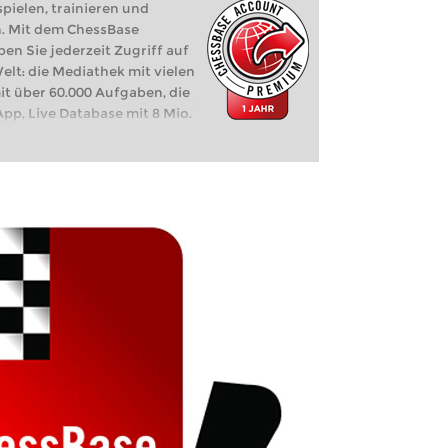
pielen, trainieren und
n. Mit dem ChessBase
 Sie jederzeit Zugriff auf
lt: die Mediathek mit vielen
it über 60.000 Aufgaben, die
pp, Live Database mit 8 Mio.
z, Let's Check,
e, ...