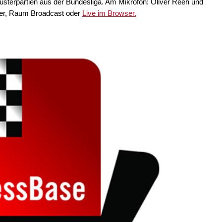
sterpartien aus der Bundesliga. Am Mikrofon: Oliver Reeh und
rver, Raum Broadcast oder
Live im Browser.