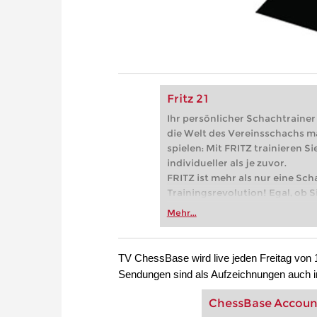
Fritz 21
Ihr persönlicher Schachtrainer -
die Welt des Vereinsschachs m
spielen: Mit FRITZ trainieren Sie
individueller als je zuvor.
FRITZ ist mehr als nur eine Sch
Trainingsrevolution! Egal, ob Si
Vereinsschachs machen oder ber
Mehr...
FRITZ trainieren Sie effizienter,
zuvor.
TV ChessBase wird live jeden Freitag von 1
Sendungen sind als Aufzeichnungen auch i
ChessBase Accou