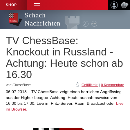
SHOP
TOGGLE
NAVIGATION
Schach
Nachrichten
TV ChessBase:
Knockout in Russland -
Achtung: Heute schon ab
16.30
von ChessBase
Gefällt mir!
|
0 Kommentare
06.07.2018 – TV ChessBase zeigt einen herrlichen Angriffssieg
aus der Higher League. Achtung: Heute ausnahmsweise von
16.30 bis 17.30. Live im Fritz-Server, Raum Broadcast oder
Live
im Browser.