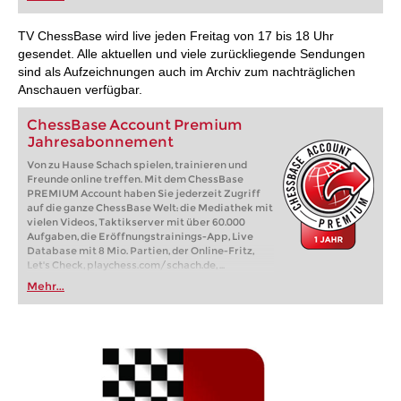
FRITZ trainieren Sie effizienter, intelligenter und
individueller als je zuvor.
TV ChessBase wird live jeden Freitag von 17 bis 18 Uhr
gesendet. Alle aktuellen und viele zurückliegende Sendungen
sind als Aufzeichnungen auch im Archiv zum nachträglichen
Anschauen verfügbar.
ChessBase Account Premium
Jahresabonnement
Von zu Hause Schach spielen, trainieren und
Freunde online treffen. Mit dem ChessBase
PREMIUM Account haben Sie jederzeit Zugriff
auf die ganze ChessBase Welt: die Mediathek mit
vielen Videos, Taktikserver mit über 60.000
Aufgaben, die Eröffnungstrainings-App, Live
Database mit 8 Mio. Partien, der Online-Fritz,
Let's Check, playchess.com/schach.de, ...
Mehr...