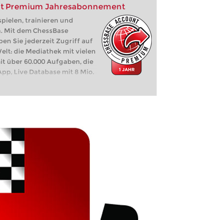
nt Premium Jahresabonnement
pielen, trainieren und
n. Mit dem ChessBase
 Sie jederzeit Zugriff auf
lt: die Mediathek mit vielen
it über 60.000 Aufgaben, die
pp, Live Database mit 8 Mio.
z, Let's Check,
e, ...