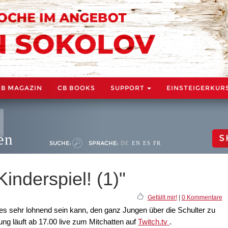
CB MAGAZIN
CB BOOKS
SUPPORT
EINSTEIGERKUR
en
S
SUCHE:
SPRACHE:
DE
EN
ES
FR
nderspiel! (1)"
Gefällt mir!
|
0 Kommentare
s sehr lohnend sein kann, den ganz Jungen über die Schulter zu
ng läuft ab 17.00 live zum Mitchatten auf
Twitch.tv
.