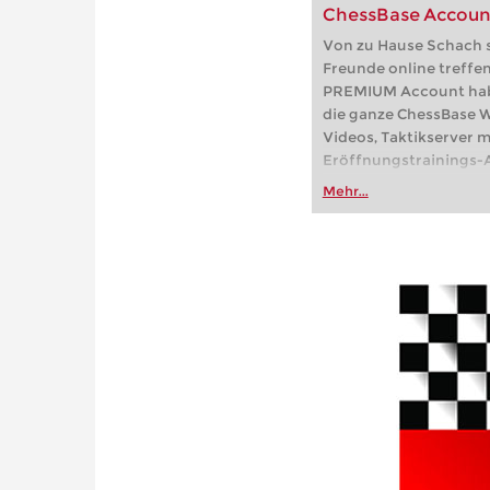
ChessBase Accou
Von zu Hause Schach s
Freunde online treffe
PREMIUM Account haben
die ganze ChessBase We
Videos, Taktikserver m
Eröffnungstrainings-A
Partien, der Online-Frit
Mehr...
playchess.com/schach.d