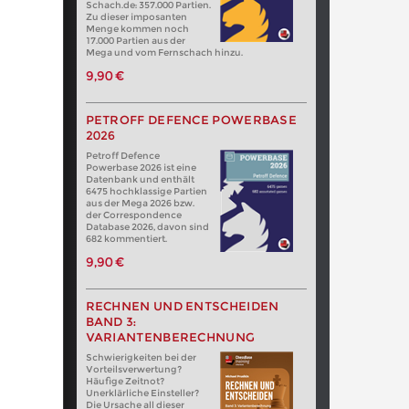
Schach.de: 357.000 Partien.
Zu dieser imposanten
Menge kommen noch
17.000 Partien aus der
Mega und vom Fernschach hinzu.
9,90 €
PETROFF DEFENCE POWERBASE
2026
Petroff Defence
Powerbase 2026 ist eine
Datenbank und enthält
6475 hochklassige Partien
aus der Mega 2026 bzw.
der Correspondence
Database 2026, davon sind
682 kommentiert.
9,90 €
RECHNEN UND ENTSCHEIDEN
BAND 3:
VARIANTENBERECHNUNG
Schwierigkeiten bei der
Vorteilsverwertung?
Häufige Zeitnot?
Unerklärliche Einsteller?
Die Ursache all dieser