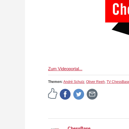
Zum Videoportal...
Themen:
André Schulz
,
Oliver Reeh
,
TV ChessBas
ChessBase