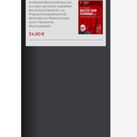
In diesem Band widmen wir
uns den zentralen Aspekten
der Schachtechnik. u.a.
Präzise Endspieltechnik,
Aktivität vor Material oder
auch Taktischer
Wachsamkeit!
34,90 €