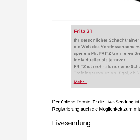
Fritz 21
Ihr persönlicher Schachtrainer -
die Welt des Vereinsschachs m
spielen: Mit FRITZ trainieren Sie
individueller als je zuvor.
FRITZ ist mehr als nur eine Sch
Trainingsrevolution! Egal, ob Si
Vereinsschachs machen oder ber
Mehr...
FRITZ trainieren Sie effizienter,
zuvor.
Der übliche Termin für die Live-Sendung ist
Registrierung auch die Möglichkeit zum mit
Livesendung