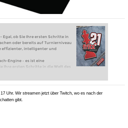
 Egal, ob Sie Ihre ersten Schritte in
achen oder bereits auf Turnierniveau
 effizienter, intelligenter und
ach-Engine – es ist eine
e Ihre ersten Schritte in die Welt des
eits auf Turnierniveau spielen: Mit
 intelligenter und individueller als je
 17 Uhr. Wir streamen jetzt über Twitch, wo es nach der
chatten gibt.