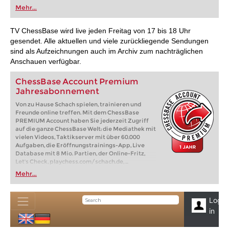
oder bereits auf Turnierniveau spielen: Mit
Mehr...
FRITZ trainieren Sie effizienter, intelligenter und
individueller als je zuvor.
TV ChessBase wird live jeden Freitag von 17 bis 18 Uhr
gesendet. Alle aktuellen und viele zurückliegende Sendungen
sind als Aufzeichnungen auch im Archiv zum nachträglichen
Anschauen verfügbar.
ChessBase Account Premium
Jahresabonnement
Von zu Hause Schach spielen, trainieren und
Freunde online treffen. Mit dem ChessBase
PREMIUM Account haben Sie jederzeit Zugriff
auf die ganze ChessBase Welt: die Mediathek mit
vielen Videos, Taktikserver mit über 60.000
Aufgaben, die Eröffnungstrainings-App, Live
Database mit 8 Mio. Partien, der Online-Fritz,
Let's Check, playchess.com/schach.de, ...
Mehr...