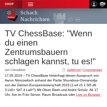
SHOP
TOGGLE
NAVIGATION
Schach
Nachrichten
TV ChessBase: "Wenn
du einen
Zentrumsbauern
schlagen kannst, tu es!"
von ChessBase
Gefällt mir!
|
0 Kommentare
17.05.2019 – TV ChessBase hinterfragt diesen Ausspruch von
Aaron Nimzowitsch anhand der Partie Shuvalova-Osmanodja
von der Damen-Europameisterschaft 2019 (1.e4 c5 2.Sf3 d6
3.Lb5+ Sd7 4.La4!?).Mit Oliver Reeh und André Schulz. Ab 17
Uhr, live im Fritz-Server, Raum Broadcast oder
Live im Browser.