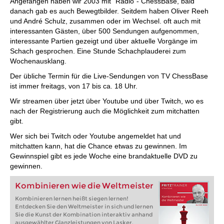
Angefangen haben wir 2003 mit "Radio"- ChessBase, bald
danach gab es auch Bewegtbilder. Seitdem haben Oliver Reeh
und André Schulz, zusammen oder im Wechsel. oft auch mit
interessanten Gästen, über 500 Sendungen aufgenommen,
interessante Partien gezeigt und über aktuelle Vorgänge im
Schach gesprochen. Eine Stunde Schachplauderei zum
Wochenausklang.
Der übliche Termin für die Live-Sendungen von TV ChessBase
ist immer freitags, von 17 bis ca. 18 Uhr.
Wir streamen über jetzt über Youtube und über Twitch, wo es
nach der Registrierung auch die Möglichkeit zum mitchatten
gibt.
Wer sich bei Twitch oder Youtube angemeldet hat und
mitchatten kann, hat die Chance etwas zu gewinnen. Im
Gewinnspiel gibt es jede Woche eine brandaktuelle DVD zu
gewinnen.
Kombinieren wie die Weltmeister
Kombinieren lernen heißt siegen lernen!
Entdecken Sie den Weltmeister in sich und lernen
Sie die Kunst der Kombination interaktiv anhand
ausgewählter Glanzleistungen von Lasker,