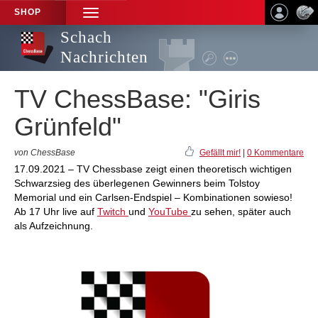
SHOP
TOGGLE
NAVIGATION
Schach
Nachrichten
TV ChessBase: "Giris
Grünfeld"
von ChessBase
Gefällt mir!
|
0 Kommentare
17.09.2021 – TV Chessbase zeigt einen theoretisch wichtigen
Schwarzsieg des überlegenen Gewinners beim Tolstoy
Memorial und ein Carlsen-Endspiel – Kombinationen sowieso!
Ab 17 Uhr live auf
Twitch
und
YouTube
zu sehen, später auch
als Aufzeichnung.