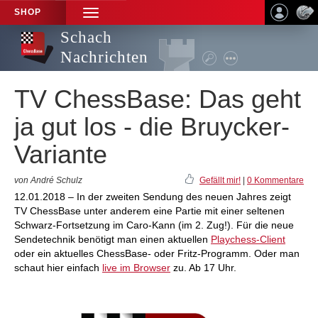
SHOP
TOGGLE
NAVIGATION
Schach
Nachrichten
TV ChessBase: Das geht
ja gut los - die Bruycker-
Variante
von André Schulz
Gefällt mir!
|
0 Kommentare
12.01.2018 – In der zweiten Sendung des neuen Jahres zeigt
TV ChessBase unter anderem eine Partie mit einer seltenen
Schwarz-Fortsetzung im Caro-Kann (im 2. Zug!). Für die neue
Sendetechnik benötigt man einen aktuellen
Playchess-Client
oder ein aktuelles ChessBase- oder Fritz-Programm. Oder man
schaut hier einfach
live im Browser
zu. Ab 17 Uhr.