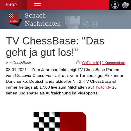
SHOP
TOGGLE
NAVIGATION
Schach
Nachrichten
TV ChessBase: "Das
geht ja gut los!"
von ChessBase
Gefällt mir!
|
1 Kommentare
08.01.2021 – Zum Jahresauftakt zeigt TV ChessBase Partien
vom Cracovia Chess Festival, u.a. vom Turniersieger Alexander
Donchenko, Deutschlands aktueller Nr. 2. TV ChessBase ist
immer freitags ab 17.00 live zum Mitchatten auf
Twitch.tv
zu
sehen und später als Aufzeichnung im Videoportal.