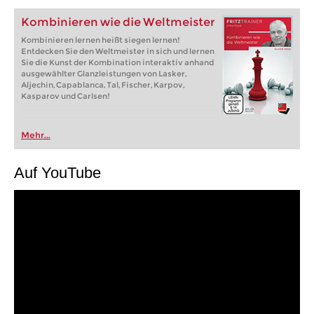
Kombinieren wie die Weltmeister
Kombinieren lernen heißt siegen lernen!
Entdecken Sie den Weltmeister in sich und lernen
Sie die Kunst der Kombination interaktiv anhand
ausgewählter Glanzleistungen von Lasker,
Aljechin, Capablanca, Tal, Fischer, Karpov,
Kasparov und Carlsen!
Mehr...
Auf YouTube