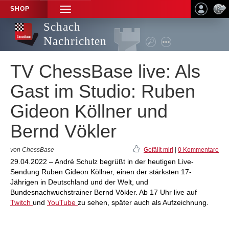
SHOP
TOGGLE
NAVIGATION
Schach
Nachrichten
TV ChessBase live: Als
Gast im Studio: Ruben
Gideon Köllner und
Bernd Vökler
von ChessBase
Gefällt mir!
|
0 Kommentare
29.04.2022 – André Schulz begrüßt in der heutigen Live-
Sendung Ruben Gideon Köllner, einen der stärksten 17-
Jährigen in Deutschland und der Welt, und
Bundesnachwuchstrainer Bernd Vökler. Ab 17 Uhr live auf
Twitch
und
YouTube
zu sehen, später auch als Aufzeichnung.