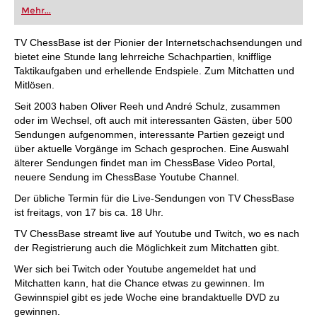
oder bereits auf Turnierniveau spielen: Mit
Mehr...
FRITZ trainieren Sie effizienter, intelligenter und
individueller als je zuvor.
TV ChessBase ist der Pionier der Internetschachsendungen und
bietet eine Stunde lang lehrreiche Schachpartien, knifflige
Taktikaufgaben und erhellende Endspiele. Zum Mitchatten und
Mitlösen.
Seit 2003 haben Oliver Reeh und André Schulz, zusammen
oder im Wechsel, oft auch mit interessanten Gästen, über 500
Sendungen aufgenommen, interessante Partien gezeigt und
über aktuelle Vorgänge im Schach gesprochen. Eine Auswahl
älterer Sendungen findet man im ChessBase Video Portal,
neuere Sendung im ChessBase Youtube Channel.
Der übliche Termin für die Live-Sendungen von TV ChessBase
ist freitags, von 17 bis ca. 18 Uhr.
TV ChessBase streamt live auf Youtube und Twitch, wo es nach
der Registrierung auch die Möglichkeit zum Mitchatten gibt.
Wer sich bei Twitch oder Youtube angemeldet hat und
Mitchatten kann, hat die Chance etwas zu gewinnen. Im
Gewinnspiel gibt es jede Woche eine brandaktuelle DVD zu
gewinnen.