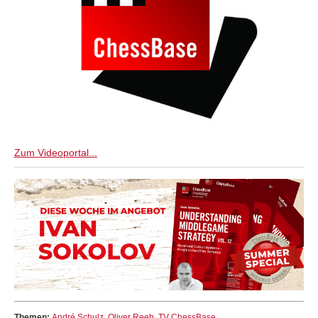
Zum Videoportal...
Themen:
André Schulz
,
Oliver Reeh
,
TV ChessBase