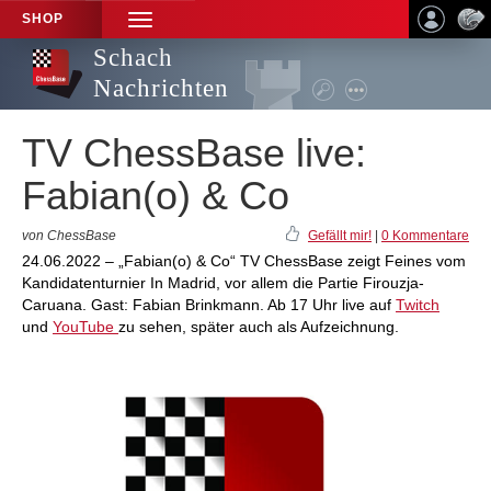
SHOP
TOGGLE
NAVIGATION
Schach
Nachrichten
TV ChessBase live:
Fabian(o) & Co
von ChessBase
Gefällt mir!
|
0 Kommentare
24.06.2022 – „Fabian(o) & Co“ TV ChessBase zeigt Feines vom
Kandidatenturnier In Madrid, vor allem die Partie Firouzja-
Caruana. Gast: Fabian Brinkmann. Ab 17 Uhr live auf
Twitch
und
YouTube
zu sehen, später auch als Aufzeichnung.