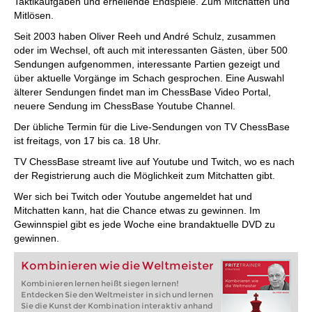
Taktikaufgaben und erhellende Endspiele. Zum Mitchatten und
Mitlösen.
Seit 2003 haben Oliver Reeh und André Schulz, zusammen
oder im Wechsel, oft auch mit interessanten Gästen, über 500
Sendungen aufgenommen, interessante Partien gezeigt und
über aktuelle Vorgänge im Schach gesprochen. Eine Auswahl
älterer Sendungen findet man im ChessBase Video Portal,
neuere Sendung im ChessBase Youtube Channel.
Der übliche Termin für die Live-Sendungen von TV ChessBase
ist freitags, von 17 bis ca. 18 Uhr.
TV ChessBase streamt live auf Youtube und Twitch, wo es nach
der Registrierung auch die Möglichkeit zum Mitchatten gibt.
Wer sich bei Twitch oder Youtube angemeldet hat und
Mitchatten kann, hat die Chance etwas zu gewinnen. Im
Gewinnspiel gibt es jede Woche eine brandaktuelle DVD zu
gewinnen.
Kombinieren wie die Weltmeister
Kombinieren lernen heißt siegen lernen!
Entdecken Sie den Weltmeister in sich und lernen
Sie die Kunst der Kombination interaktiv anhand