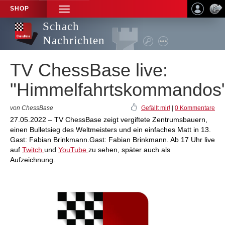
SHOP
TOGGLE
NAVIGATION
Schach
Nachrichten
TV ChessBase live:
"Himmelfahrtskommandos
von ChessBase
Gefällt mir!
|
0 Kommentare
27.05.2022 – TV ChessBase zeigt vergiftete Zentrumsbauern,
einen Bulletsieg des Weltmeisters und ein einfaches Matt in 13.
Gast: Fabian Brinkmann.Gast: Fabian Brinkmann. Ab 17 Uhr live
auf
Twitch
und
YouTube
zu sehen, später auch als
Aufzeichnung.