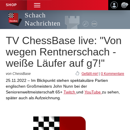
SHOP
TOGGLE
NAVIGATION
Schach
Nachrichten
TV ChessBase live: "Von
wegen Rentnerschach -
weiße Läufer auf g7!"
von ChessBase
Gefällt mir!
|
0 Kommentare
25.11.2022 – Im Blickpunkt stehen spektakuläre Partien
englischen Großmeisters John Nunn bei der
Seniorenweltmeisterschaft 65+
Twitch
und
YouTube
zu sehen,
später auch als Aufzeichnung.