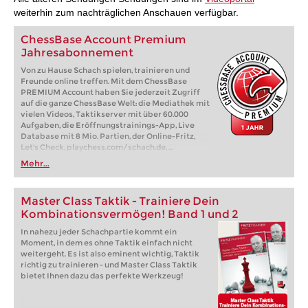
weiterhin zum nachträglichen Anschauen verfügbar.
ChessBase Account Premium
Jahresabonnement
Von zu Hause Schach spielen, trainieren und
Freunde online treffen. Mit dem ChessBase
PREMIUM Account haben Sie jederzeit Zugriff
auf die ganze ChessBase Welt: die Mediathek mit
vielen Videos, Taktikserver mit über 60.000
Aufgaben, die Eröffnungstrainings-App, Live
Database mit 8 Mio. Partien, der Online-Fritz,
Let's Check, playchess.com/schach.de, ...
Mehr...
Master Class Taktik - Trainiere Dein
Kombinationsvermögen! Band 1 und 2
In nahezu jeder Schachpartie kommt ein
Moment, in dem es ohne Taktik einfach nicht
weitergeht. Es ist also eminent wichtig, Taktik
richtig zu trainieren - und Master Class Taktik
bietet Ihnen dazu das perfekte Werkzeug!