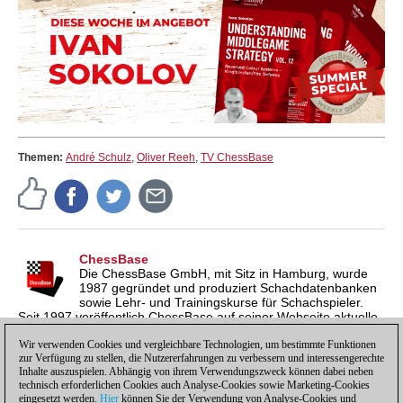
Themen:
André Schulz
,
Oliver Reeh
,
TV ChessBase
ChessBase
Die ChessBase GmbH, mit Sitz in Hamburg, wurde
1987 gegründet und produziert Schachdatenbanken
sowie Lehr- und Trainingskurse für Schachspieler.
Seit 1997 veröffentlich ChessBase auf seiner Webseite aktuelle
Nachrichten aus der Schachwelt. ChessBase News erscheint
inzwischen in vier Sprachen und gilt weltweit als wichtigste
Wir verwenden Cookies und vergleichbare Technologien, um bestimmte Funktionen
zur Verfügung zu stellen, die Nutzererfahrungen zu verbessern und interessengerechte
Schachnachrichtenseite.
Inhalte auszuspielen. Abhängig von ihrem Verwendungszweck können dabei neben
technisch erforderlichen Cookies auch Analyse-Cookies sowie Marketing-Cookies
eingesetzt werden.
Hier
können Sie der Verwendung von Analyse-Cookies und