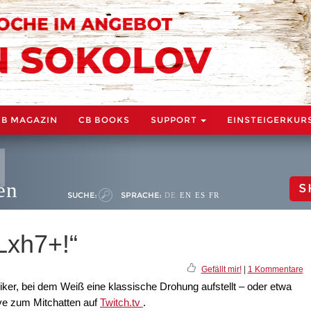
CB MAGAZIN
CB BOOKS
SUPPORT
EINSTEIGERKUR
en
S
SUCHE:
SPRACHE:
DE
EN
ES
FR
Lxh7+!“
Gefällt mir!
|
1 Kommentare
iker, bei dem Weiß eine klassische Drohung aufstellt – oder etwa
ive zum Mitchatten auf
Twitch.tv
.