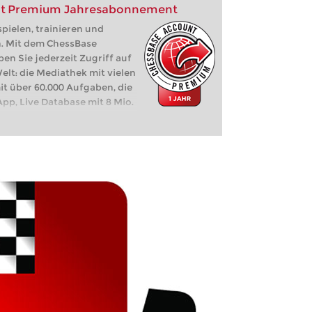
nt Premium Jahresabonnement
pielen, trainieren und
n. Mit dem ChessBase
 Sie jederzeit Zugriff auf
lt: die Mediathek mit vielen
it über 60.000 Aufgaben, die
pp, Live Database mit 8 Mio.
z, Let's Check,
e, ...