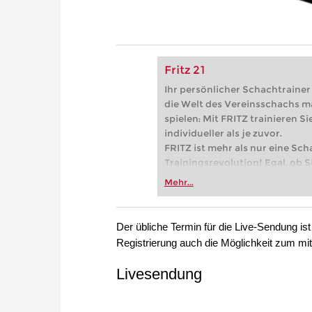
Fritz 21
Ihr persönlicher Schachtrainer -
die Welt des Vereinsschachs m
spielen: Mit FRITZ trainieren Sie
individueller als je zuvor.
FRITZ ist mehr als nur eine Sch
Trainingsrevolution! Egal, ob Si
Vereinsschachs machen oder ber
Mehr...
FRITZ trainieren Sie effizienter,
zuvor.
Der übliche Termin für die Live-Sendung ist
Registrierung auch die Möglichkeit zum mit
Livesendung