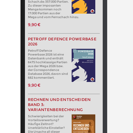
Schach.de: 357.000 Partien.
Zu dieser imposanten
Menge kommen noch
17.000 Partien aus der
Mega und vom Fernschach hinzu.
9,90 €
PETROFF DEFENCE POWERBASE
2026
Petroff Defence
Powerbase 2026 ist eine
Datenbank und enthält
6475 hochklassige Partien
aus der Mega 2026 bzw.
der Correspondence
Database 2026, davon sind
682 kommentiert.
9,90 €
RECHNEN UND ENTSCHEIDEN
BAND 3:
VARIANTENBERECHNUNG
Schwierigkeiten bei der
Vorteilsverwertung?
Häufige Zeitnot?
Unerklärliche Einsteller?
Die Ursache all dieser