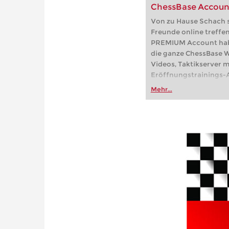
ChessBase Accou
Von zu Hause Schach s
Freunde online treffe
PREMIUM Account haben
die ganze ChessBase We
Videos, Taktikserver m
Eröffnungstrainings-A
Partien, der Online-Frit
Mehr...
playchess.com/schach.d