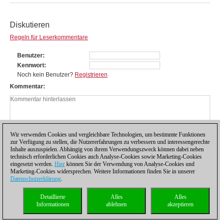
Diskutieren
Regeln für Leserkommentare
Benutzer
Kennwort
Noch kein Benutzer?
Registrieren
Kommentar
Wir verwenden Cookies und vergleichbare Technologien, um bestimmte Funktionen
zur Verfügung zu stellen, die Nutzererfahrungen zu verbessern und interessengerechte
Inhalte auszuspielen. Abhängig von ihrem Verwendungszweck können dabei neben
technisch erforderlichen Cookies auch Analyse-Cookies sowie Marketing-Cookies
eingesetzt werden.
Hier
können Sie der Verwendung von Analyse-Cookies und
Marketing-Cookies widersprechen. Weitere Informationen finden Sie in unserer
Datenschutzerklärung
.
Datenschutzhinweis
|
Impressum
|
Kontakt
|
Cookies Management
|
Lizenzen
|
Detaillierte
Alles
Alles
Compliance Hotline
|
Home
Informationen
ablehnen
akzeptieren
© 2017 ChessBase GmbH | Osterbekstraße 90a | 22083 Hamburg | Deutschland
coldest news