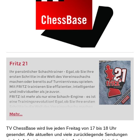
Fritz 21
Ihr persönlicher Schachtrainer - Egal, ob Sie Ihre
ersten Schritte in die Welt des Vereinsschachs
machen oder bereits auf Turnierniveau spielen:
Mit FRITZ trainieren Sie effizienter, intelligenter
und individueller als je zuvor.
FRITZ ist mehr als nur eine Schach-Engine – es ist
eine Trainingsrevolution! Egal, ob Sie Ihre ersten
Schritte in die Welt des Vereinsschachs machen
oder bereits auf Turnierniveau spielen: Mit
Mehr...
FRITZ trainieren Sie effizienter, intelligenter und
individueller als je zuvor.
TV ChessBase wird live jeden Freitag von 17 bis 18 Uhr
gesendet. Alle aktuellen und viele zurückliegende Sendungen