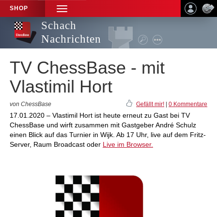
SHOP
TOGGLE
NAVIGATION
Schach
Nachrichten
TV ChessBase - mit
Vlastimil Hort
von ChessBase
Gefällt mir!
|
0 Kommentare
17.01.2020 – Vlastimil Hort ist heute erneut zu Gast bei TV
ChessBase und wirft zusammen mit Gastgeber André Schulz
einen Blick auf das Turnier in Wijk. Ab 17 Uhr, live auf dem Fritz-
Server, Raum Broadcast oder
Live im Browser.