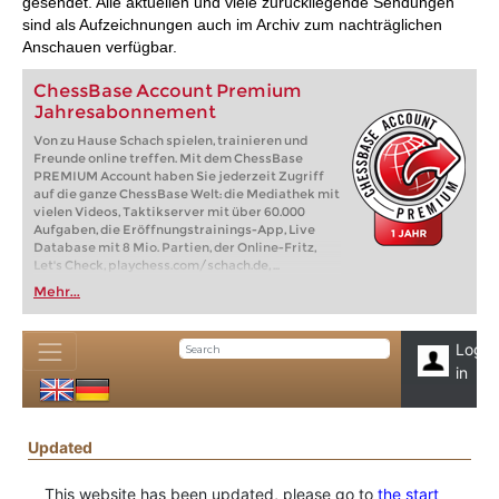
gesendet. Alle aktuellen und viele zurückliegende Sendungen
sind als Aufzeichnungen auch im Archiv zum nachträglichen
Anschauen verfügbar.
ChessBase Account Premium
Jahresabonnement
Von zu Hause Schach spielen, trainieren und
Freunde online treffen. Mit dem ChessBase
PREMIUM Account haben Sie jederzeit Zugriff
auf die ganze ChessBase Welt: die Mediathek mit
vielen Videos, Taktikserver mit über 60.000
Aufgaben, die Eröffnungstrainings-App, Live
Database mit 8 Mio. Partien, der Online-Fritz,
Let's Check, playchess.com/schach.de, ...
Mehr...