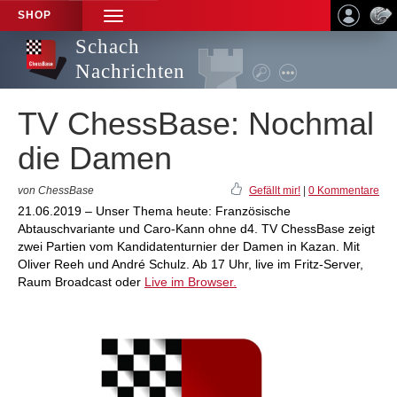
SHOP
TOGGLE
NAVIGATION
Schach
Nachrichten
TV ChessBase: Nochmal
die Damen
von ChessBase
Gefällt mir!
|
0 Kommentare
21.06.2019 – Unser Thema heute: Französische
Abtauschvariante und Caro-Kann ohne d4. TV ChessBase zeigt
zwei Partien vom Kandidatenturnier der Damen in Kazan. Mit
Oliver Reeh und André Schulz. Ab 17 Uhr, live im Fritz-Server,
Raum Broadcast oder
Live im Browser.