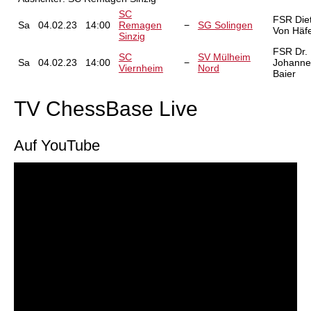
SC
FSR Die
Sa
04.02.23
14:00
Remagen
−
SG Solingen
Von Häf
Sinzig
FSR Dr.
SC
SV Mülheim
Sa
04.02.23
14:00
−
Johanne
Viernheim
Nord
Baier
TV ChessBase Live
Auf YouTube