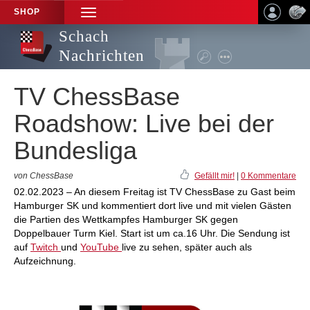
SHOP
TOGGLE
NAVIGATION
Schach
Nachrichten
TV ChessBase
Roadshow: Live bei der
Bundesliga
von ChessBase
Gefällt mir!
|
0 Kommentare
02.02.2023 – An diesem Freitag ist TV ChessBase zu Gast beim
Hamburger SK und kommentiert dort live und mit vielen Gästen
die Partien des Wettkampfes Hamburger SK gegen
Doppelbauer Turm Kiel. Start ist um ca.16 Uhr. Die Sendung ist
auf
Twitch
und
YouTube
live zu sehen, später auch als
Aufzeichnung.