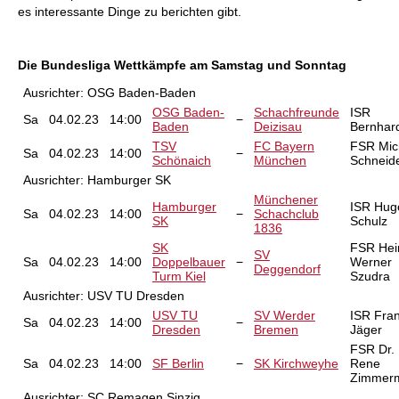
es interessante Dinge zu berichten gibt.
Die Bundesliga Wettkämpfe am Samstag und Sonntag
Ausrichter:
OSG Baden-Baden
OSG Baden-
Schachfreunde
ISR
Sa
04.02.23
14:00
−
Baden
Deizisau
Bernhard
TSV
FC Bayern
FSR Mic
Sa
04.02.23
14:00
−
Schönaich
München
Schneid
Ausrichter:
Hamburger SK
Münchener
Hamburger
ISR Hug
Sa
04.02.23
14:00
−
Schachclub
SK
Schulz
1836
SK
FSR Hei
SV
Sa
04.02.23
14:00
Doppelbauer
−
Werner
Deggendorf
Turm Kiel
Szudra
Ausrichter:
USV TU Dresden
USV TU
SV Werder
ISR Fra
Sa
04.02.23
14:00
−
Dresden
Bremen
Jäger
FSR Dr.
Sa
04.02.23
14:00
SF Berlin
−
SK Kirchweyhe
Rene
Zimmer
Ausrichter:
SC Remagen Sinzig