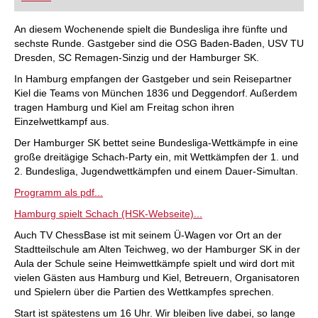
FRITZ trainieren Sie effizienter, intelligenter und
individueller als je zuvor.
An diesem Wochenende spielt die Bundesliga ihre fünfte und
sechste Runde. Gastgeber sind die OSG Baden-Baden, USV TU
Dresden, SC Remagen-Sinzig und der Hamburger SK.
In Hamburg empfangen der Gastgeber und sein Reisepartner
Kiel die Teams von München 1836 und Deggendorf. Außerdem
tragen Hamburg und Kiel am Freitag schon ihren
Einzelwettkampf aus.
Der Hamburger SK bettet seine Bundesliga-Wettkämpfe in eine
große dreitägige Schach-Party ein, mit Wettkämpfen der 1. und
2. Bundesliga, Jugendwettkämpfen und einem Dauer-Simultan.
Programm als pdf...
Hamburg spielt Schach (HSK-Webseite)...
Auch TV ChessBase ist mit seinem Ü-Wagen vor Ort an der
Stadtteilschule am Alten Teichweg, wo der Hamburger SK in der
Aula der Schule seine Heimwettkämpfe spielt und wird dort mit
vielen Gästen aus Hamburg und Kiel, Betreuern, Organisatoren
und Spielern über die Partien des Wettkampfes sprechen.
Start ist spätestens um 16 Uhr. Wir bleiben live dabei, so lange