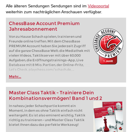
Alle älteren Sendungen Sendungen sind im
Videoportal
weiterhin zum nachträglichen Anschauen verfügbar.
ChessBase Account Premium
Jahresabonnement
Von zu Hause Schach spielen, trainieren und
Freunde online treffen. Mit dem ChessBase
PREMIUM Account haben Sie jederzeit Zugriff
auf die ganze ChessBase Welt: die Mediathek mit
vielen Videos, Taktikserver mit über 60.000
Aufgaben, die Eröffnungstrainings-App, Live
Database mit 8 Mio. Partien, der Online-Fritz,
Let's Check, playchess.com/schach.de, ...
Mehr...
Master Class Taktik - Trainiere Dein
Kombinationsvermögen! Band 1 und 2
In nahezu jeder Schachpartie kommt ein
Moment, in dem es ohne Taktik einfach nicht
weitergeht. Es ist also eminent wichtig, Taktik
richtig zu trainieren - und Master Class Taktik
bietet Ihnen dazu das perfekte Werkzeug!