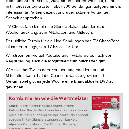
Reeh und André Schulz, zusammen oder im Wechsel, oft auch
mit interessanten Gästen, über 500 Sendungen aufgenommen,
interessante Partien gezeigt und über aktuelle Vorgänge im
Schach gesprochen.
TV ChessBase bietet eine Stunde Schachplauderei zum
Wochenausklang, zum Mitchatten und Mitlösen.
Der übliche Termin für die Live-Sendungen von TV ChessBase
ist immer freitags, von 17 bis ca. 18 Uhr.
Wir streamen live auf Youtube und Twitch, wo es nach der
Registrierung auch die Möglichkeit zum Mitchatten gibt.
Wer sich bei Twitch oder Youtube angemeldet hat und
Mitchatten kann, hat die Chance etwas zu gewinnen. Im
Gewinnspiel gibt es jede Woche eine brandaktuelle DVD zu
gewinnen.
Kombinieren wie die Weltmeister
Kombinieren lernen heißt siegen lernen!
Entdecken Sie den Weltmeister in sich und lernen
Sie die Kunst der Kombination interaktiv anhand
ausgewählter Glanzleistungen von Lasker,
Aljechin, Capablanca, Tal, Fischer, Karpov,
Kasparov und Carlsen!