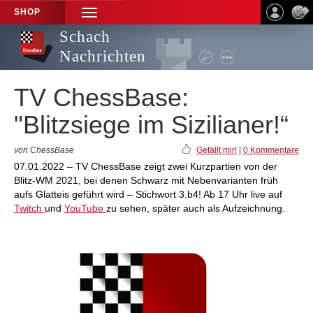
SHOP
TOGGLE
NAVIGATION
Schach
Nachrichten
TV ChessBase:
"Blitzsiege im Sizilianer!“
von ChessBase
Gefällt mir!
|
0 Kommentare
07.01.2022 – TV ChessBase zeigt zwei Kurzpartien von der
Blitz-WM 2021, bei denen Schwarz mit Nebenvarianten früh
aufs Glatteis geführt wird – Stichwort 3.b4! Ab 17 Uhr live auf
Twitch
und
YouTube
zu sehen, später auch als Aufzeichnung.