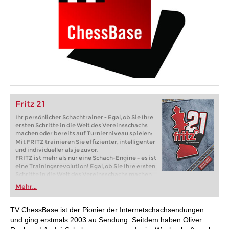
Fritz 21
Ihr persönlicher Schachtrainer - Egal, ob Sie Ihre
ersten Schritte in die Welt des Vereinsschachs
machen oder bereits auf Turnierniveau spielen:
Mit FRITZ trainieren Sie effizienter, intelligenter
und individueller als je zuvor.
FRITZ ist mehr als nur eine Schach-Engine – es ist
eine Trainingsrevolution! Egal, ob Sie Ihre ersten
Schritte in die Welt des Vereinsschachs machen
oder bereits auf Turnierniveau spielen: Mit
Mehr...
FRITZ trainieren Sie effizienter, intelligenter und
individueller als je zuvor.
TV ChessBase ist der Pionier der Internetschachsendungen
und ging erstmals 2003 au Sendung. Seitdem haben Oliver