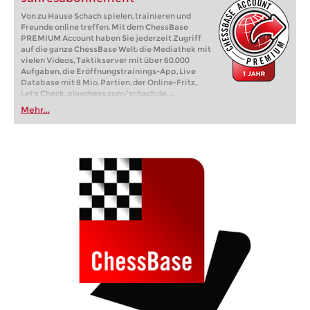
Von zu Hause Schach spielen, trainieren und
Freunde online treffen. Mit dem ChessBase
PREMIUM Account haben Sie jederzeit Zugriff
auf die ganze ChessBase Welt: die Mediathek mit
vielen Videos, Taktikserver mit über 60.000
Aufgaben, die Eröffnungstrainings-App, Live
Database mit 8 Mio. Partien, der Online-Fritz,
Let's Check, playchess.com/schach.de, ...
Mehr...