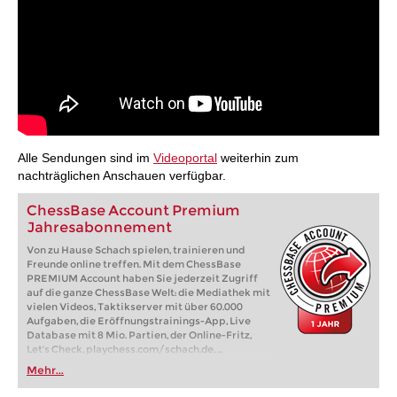
Alle Sendungen sind im
Videoportal
weiterhin zum
nachträglichen Anschauen verfügbar.
ChessBase Account Premium
Jahresabonnement
Von zu Hause Schach spielen, trainieren und
Freunde online treffen. Mit dem ChessBase
PREMIUM Account haben Sie jederzeit Zugriff
auf die ganze ChessBase Welt: die Mediathek mit
vielen Videos, Taktikserver mit über 60.000
Aufgaben, die Eröffnungstrainings-App, Live
Database mit 8 Mio. Partien, der Online-Fritz,
Let's Check, playchess.com/schach.de, ...
Mehr...