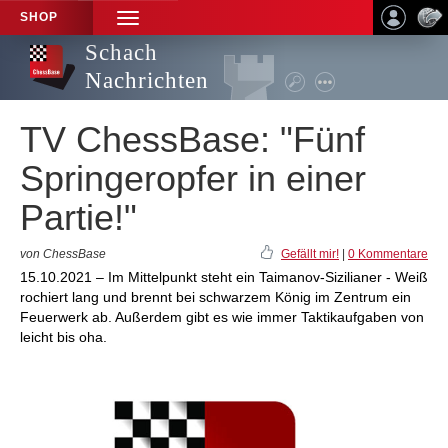
SHOP
TOGGLE
NAVIGATION
Schach
Nachrichten
TV ChessBase: "Fünf
Springeropfer in einer
Partie!"
von ChessBase
Gefällt mir!
|
0 Kommentare
15.10.2021 – Im Mittelpunkt steht ein Taimanov-Sizilianer - Weiß
rochiert lang und brennt bei schwarzem König im Zentrum ein
Feuerwerk ab. Außerdem gibt es wie immer Taktikaufgaben von
leicht bis oha.