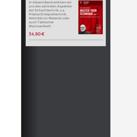
In diesem Band widmen wir
uns den zentralen Aspekten
der Schachtechnik. u.a.
Präzise Endspieltechnik,
Aktivität vor Material oder
auch Taktischer
Wachsamkeit!
34,90 €