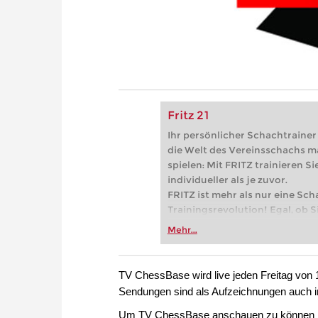
Fritz 21
Ihr persönlicher Schachtrainer -
die Welt des Vereinsschachs m
spielen: Mit FRITZ trainieren Sie
individueller als je zuvor.
FRITZ ist mehr als nur eine Sch
Trainingsrevolution! Egal, ob Si
Vereinsschachs machen oder ber
Mehr...
FRITZ trainieren Sie effizienter,
zuvor.
TV ChessBase wird live jeden Freitag von 1
Sendungen sind als Aufzeichnungen auch 
Um TV ChessBase anschauen zu können b