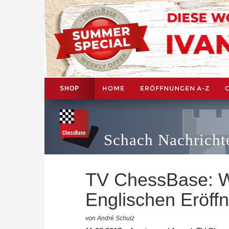
HOME
ERÖFFNUNGEN A-Z
SHOP
Schach Nachricht
TV ChessBase: W
Englischen Eröff
von André Schulz