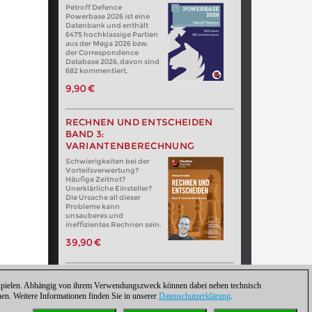
Petroff Defence
Powerbase 2026 ist eine
Datenbank und enthält
6475 hochklassige Partien
aus der Mega 2026 bzw.
der Correspondence
Database 2026, davon sind
682 kommentiert.
9,90 €
RECHNEN UND ENTSCHEIDEN
BAND 3:
VARIANTENBERECHNUNG
Schwierigkeiten bei der
Vorteilsverwertung?
Häufige Zeitnot?
Unerklärliche Einsteller?
Die Ursache all dieser
Probleme kann
unsauberes und
ineffizientes Rechnen sein.
39,90 €
zuspielen. Abhängig von ihrem Verwendungszweck können dabei neben technisch
. Weitere Informationen finden Sie in unserer
Datenschutzerklärung
.