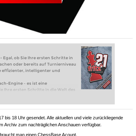
 Egal, ob Sie Ihre ersten Schritte in
achen oder bereits auf Turnierniveau
 effizienter, intelligenter und
ach-Engine – es ist eine
e Ihre ersten Schritte in die Welt des
eits auf Turnierniveau spielen: Mit
 intelligenter und individueller als je
7 bis 18 Uhr gesendet. Alle aktuellen und viele zurückliegende
im Archiv zum nachträglichen Anschauen verfügbar.
raucht man einen ChessBase Acount.