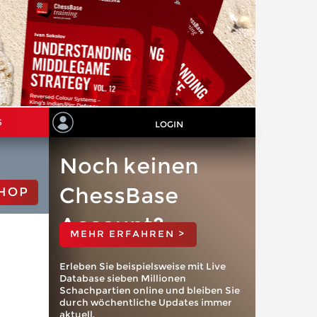
S
LOGIN
Noch keinen
ChessBase
HOP
Account?
MEHR ERFAHREN >
Erleben Sie beispielsweise mit Live
Database sieben Millionen
Schachpartien online und bleiben Sie
durch wöchentliche Updates immer
aktuell.