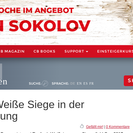
CB MAGAZIN
CB BOOKS
SUPPORT
EINSTEIGERKUR
en
S
SUCHE:
SPRACHE:
DE
EN
ES
FR
eiße Siege in der
nung
Gefällt mir!
|
0 Kommentare