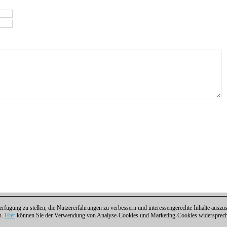
fügung zu stellen, die Nutzererfahrungen zu verbessern und interessengerechte Inhalte aus
n.
Hier
können Sie der Verwendung von Analyse-Cookies und Marketing-Cookies widersprechen