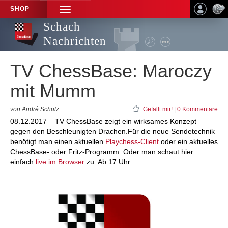
SHOP
TOGGLE
NAVIGATION
Schach
Nachrichten
TV ChessBase: Maroczy
mit Mumm
von André Schulz
Gefällt mir!
|
0 Kommentare
08.12.2017 – TV ChessBase zeigt ein wirksames Konzept
gegen den Beschleunigten Drachen.Für die neue Sendetechnik
benötigt man einen aktuellen
Playchess-Client
oder ein aktuelles
ChessBase- oder Fritz-Programm. Oder man schaut hier
einfach
live im Browser
zu. Ab 17 Uhr.