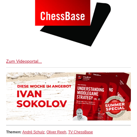
Zum Videoportal...
Themen:
André Schulz
,
Oliver Reeh
,
TV ChessBase