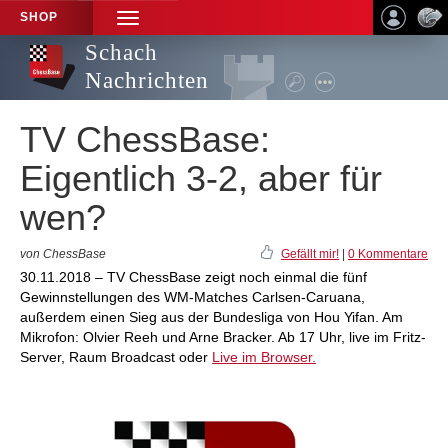
SHOP
TOGGLE
NAVIGATION
Schach
Nachrichten
TV ChessBase:
Eigentlich 3-2, aber für
wen?
von ChessBase
Gefällt mir!
|
0 Kommentare
30.11.2018 – TV ChessBase zeigt noch einmal die fünf
Gewinnstellungen des WM-Matches Carlsen-Caruana,
außerdem einen Sieg aus der Bundesliga von Hou Yifan. Am
Mikrofon: Olvier Reeh und Arne Bracker. Ab 17 Uhr, live im Fritz-
Server, Raum Broadcast oder
Live im Browser.