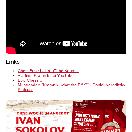
Links
ChessBase bei YouTube Kanal...
Vladimir Kramnik bei YouTube...
Epic Chess...
Mustreader: "Kramnik, what the F***?" - Daniel Naroditsky
Podcast