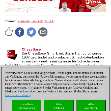
Themen:
cheating
,
Two Knights Talk
ChessBase
Die ChessBase GmbH, mit Sitz in Hamburg, wurde
1987 gegründet und produziert Schachdatenbanken
sowie Lehr- und Trainingskurse für Schachspieler.
Seit 1997 veröffentlich ChessBase auf seiner Webseite aktuelle
Nachrichten aus der Schachwelt. ChessBase News erscheint
inzwischen in vier Sprachen und gilt weltweit als wichtigste
Wir verwenden Cookies und vergleichbare Technologien, um bestimmte Funktionen
zur Verfügung zu stellen, die Nutzererfahrungen zu verbessern und interessengerechte
Schachnachrichtenseite.
Inhalte auszuspielen. Abhängig von ihrem Verwendungszweck können dabei neben
technisch erforderlichen Cookies auch Analyse-Cookies sowie Marketing-Cookies
eingesetzt werden.
Hier
können Sie der Verwendung von Analyse-Cookies und
Marketing-Cookies widersprechen. Weitere Informationen finden Sie in unserer
Datenschutzerklärung
.
Datenschutzhinweis
|
Impressum
|
Kontakt
|
Cookies Management
|
Lizenzen
|
Detaillierte
Alles
Alles
Compliance Hotline
|
Home
Informationen
ablehnen
akzeptieren