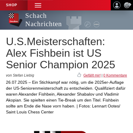
SHOP
TOGGLE
NAVIGATION
Schach
Nachrichten
U.S.Meisterschaften:
Alex Fishbein ist US
Senior Champion 2025
von Stefan Liebig
Gefällt mir!
|
0 Kommentare
26.07.2025 – Ein Stichkampf war nötig, um die 2025er-Auflage
der US-Seniorenmeisterschaft zu entscheiden. Qualifiziert dafür
waren Alexander Fishbein, Alexander Shabalov und Vladimir
Akopian. Sie spielten einen Tie-Break um den Titel. Fishbein
sollte am Ende die Nase vorn haben. | Fotos: Lennart Ootes/
Saint Louis Chess Center