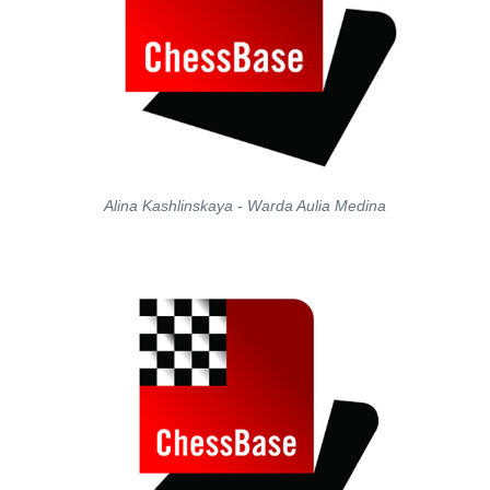
Alina Kashlinskaya - Warda Aulia Medina