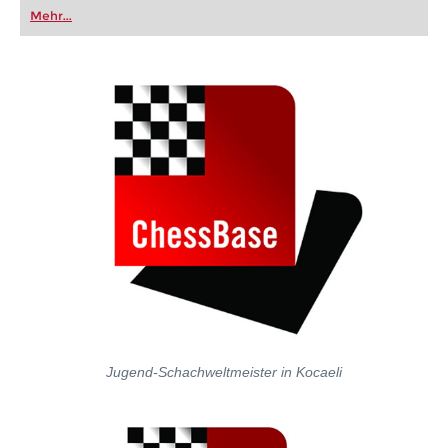
oder bereits auf Turnierniveau spielen: Mit
Mehr...
FRITZ trainieren Sie effizienter, intelligenter und
individueller als je zuvor.
Jugend-Schachweltmeister in Kocaeli