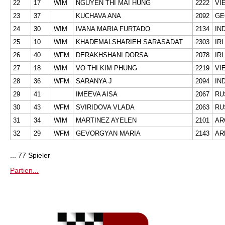
22
17
WIM
NGUYEN THI MAI HUNG
2222
VI
23
37
KUCHAVA ANA
2092
GE
24
30
WIM
IVANA MARIA FURTADO
2134
IN
25
10
WIM
KHADEMALSHARIEH SARASADAT
2303
IRI
26
40
WFM
DERAKHSHANI DORSA
2078
IRI
27
18
WIM
VO THI KIM PHUNG
2219
VI
28
36
WFM
SARANYA J
2094
IN
29
41
IMEEVA AISA
2067
RU
30
43
WFM
SVIRIDOVA VLADA
2063
RU
31
34
WIM
MARTINEZ AYELEN
2101
AR
32
29
WFM
GEVORGYAN MARIA
2143
AR
... 77 Spieler
Partien...