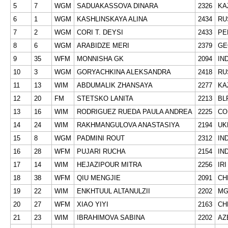
5
7
WGM
SADUAKASSOVA DINARA
2326
KA
6
1
WGM
KASHLINSKAYA ALINA
2434
RU
7
2
WGM
CORI T. DEYSI
2433
PE
8
6
WGM
ARABIDZE MERI
2379
GE
9
35
WFM
MONNISHA GK
2094
IN
10
3
WGM
GORYACHKINA ALEKSANDRA
2418
RU
11
13
WIM
ABDUMALIK ZHANSAYA
2277
KA
12
20
FM
STETSKO LANITA
2213
BL
13
16
WIM
RODRIGUEZ RUEDA PAULA ANDREA
2225
CO
14
24
WIM
RAKHMANGULOVA ANASTASIYA
2194
UK
15
8
WGM
PADMINI ROUT
2312
IN
16
28
WFM
PUJARI RUCHA
2154
IN
17
14
WIM
HEJAZIPOUR MITRA
2256
IRI
18
38
WFM
QIU MENGJIE
2091
CH
19
22
WIM
ENKHTUUL ALTANULZII
2202
MG
20
27
WFM
XIAO YIYI
2163
CH
21
23
WIM
IBRAHIMOVA SABINA
2202
AZ