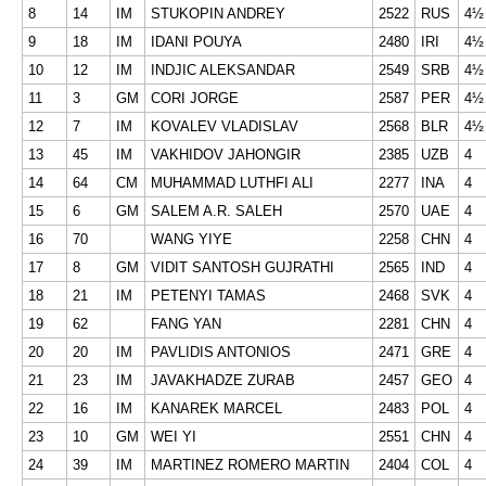
8
14
IM
STUKOPIN ANDREY
2522
RUS
4½
9
18
IM
IDANI POUYA
2480
IRI
4½
10
12
IM
INDJIC ALEKSANDAR
2549
SRB
4½
11
3
GM
CORI JORGE
2587
PER
4½
12
7
IM
KOVALEV VLADISLAV
2568
BLR
4½
13
45
IM
VAKHIDOV JAHONGIR
2385
UZB
4
14
64
CM
MUHAMMAD LUTHFI ALI
2277
INA
4
15
6
GM
SALEM A.R. SALEH
2570
UAE
4
16
70
WANG YIYE
2258
CHN
4
17
8
GM
VIDIT SANTOSH GUJRATHI
2565
IND
4
18
21
IM
PETENYI TAMAS
2468
SVK
4
19
62
FANG YAN
2281
CHN
4
20
20
IM
PAVLIDIS ANTONIOS
2471
GRE
4
21
23
IM
JAVAKHADZE ZURAB
2457
GEO
4
22
16
IM
KANAREK MARCEL
2483
POL
4
23
10
GM
WEI YI
2551
CHN
4
24
39
IM
MARTINEZ ROMERO MARTIN
2404
COL
4