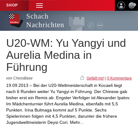
SHOP
TOGGLE
NAVIGATION
Schach
Nachrichten
U20-WM: Yu Yangyi und
Aurelia Medina in
Führung
von ChessBase
Gefällt mir!
|
0 Kommentare
19.09.2013 – Bei der U20-Weltmeisterschaft in Kocaeli liegt
nach 6 Runden weiter Yu Yangyi in Führung. Der Chinese gab
bisher erst ein Remis ab. Engster Verfolger ist Alexander Ipatov.
Im Mädchenturnier führt Aurelia Medina, ebenfalls mit 5,5
Punkten. Irina Bulmaga kommt auf 5 Punkte. Sechs
Spielerinnen folgen mit 4,5 Punkten, darunter die frühere
Jugendweltmeisterin Deysi Cori. Mehr...