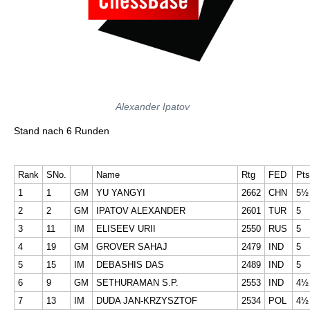
Alexander Ipatov
Stand nach 6 Runden
Rank
SNo.
Name
Rtg
FED
Pts
1
1
GM
YU YANGYI
2662
CHN
5½
2
2
GM
IPATOV ALEXANDER
2601
TUR
5
3
11
IM
ELISEEV URII
2550
RUS
5
4
19
GM
GROVER SAHAJ
2479
IND
5
5
15
IM
DEBASHIS DAS
2489
IND
5
6
9
GM
SETHURAMAN S.P.
2553
IND
4½
7
13
IM
DUDA JAN-KRZYSZTOF
2534
POL
4½