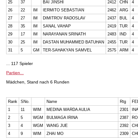
25
37
BAI JINSHI
2412
CHN
4
26
22
IM
IERMITO SEBASTIAN
2462
ARG
4
27
27
IM
DIMITROV RADOSLAV
2437
BUL
4
28
35
IM
SANAL VAHAP
2419
TUR
4
29
17
IM
NARAYANAN SRINATH
2483
IND
4
30
25
IM
DASTAN MUHAMMED BATUHAN
2455
TUR
4
31
5
GM
TER-SAHAKYAN SAMVEL
2575
ARM
4
... 117 Spieler
Partien...
Mädchen, Stand nach 6 Runden
Rank
SNo.
Name
Rtg
FE
1
11
WIM
MEDINA WARDA AULIA
2301
IN
2
5
WGM
BULMAGA IRINA
2387
RO
3
4
WGM
WANG JUE
2392
CH
4
9
WIM
ZHAI MO
2309
CH