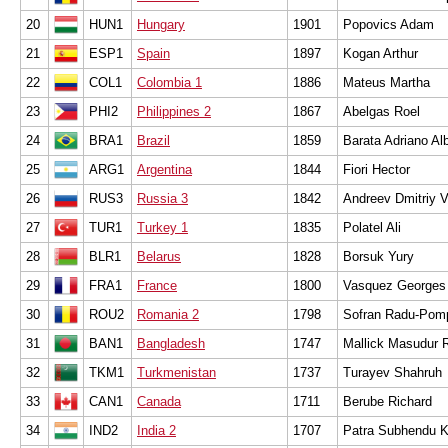
20
HUN1
Hungary
1901
Popovics Adam
21
ESP1
Spain
1897
Kogan Arthur
22
COL1
Colombia 1
1886
Mateus Martha
23
PHI2
Philippines 2
1867
Abelgas Roel
24
BRA1
Brazil
1859
Barata Adriano Alb
25
ARG1
Argentina
1844
Fiori Hector
26
RUS3
Russia 3
1842
Andreev Dmitriy V
27
TUR1
Turkey 1
1835
Polatel Ali
28
BLR1
Belarus
1828
Borsuk Yury
29
FRA1
France
1800
Vasquez Georges
30
ROU2
Romania 2
1798
Sofran Radu-Pomp
31
BAN1
Bangladesh
1747
Mallick Masudur
32
TKM1
Turkmenistan
1737
Turayev Shahruh
33
CAN1
Canada
1711
Berube Richard
34
IND2
India 2
1707
Patra Subhendu 