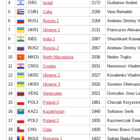
4
ISR1
Israel
2172
Gurbanov Andrei
5
CUB1
Cuba
2166
Vera Reinaldo
6
RUS1
Russia 1
2164
Andreev Dmitriy V
7
UKR1
Ukraine 1
2131
Francuzov Alexan
8
IND1
India 1
2087
Shashikant Kutwa
9
RUS2
Russia 2
2067
Andreev Dmitriy V
10
MKD1
North Macedonia
2036
Nedev Trajko
11
CRO1
Croatia
2031
Nestorovic Vladim
12
UKR2
Ukraine 2
2027
Kovalenko Vladimi
13
UKR3
Ukraine 3
2026
Sovetov Oleksand
14
VEN1
Venezuela
2021
Gonzalez Jose Lu
15
POL3
Poland 3
1981
Checiak Krzyszto
16
KAZ1
Kazakhstan
1940
Soltanov Serik
17
POL2
Poland 2
1935
Kazmierczak Ewa
18
CHI1
Chile
1930
Torres Bravo Cris
19
ROU1
Romania 1
1922
Sofran Radu-Pomp