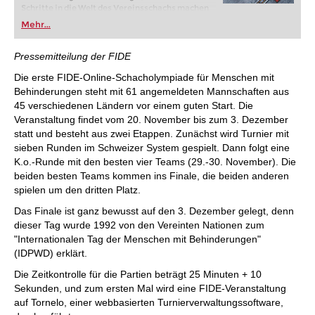
Schritte in die Welt des Vereinsschachs machen
oder bereits auf Turnierniveau spielen: Mit
Mehr...
FRITZ trainieren Sie effizienter, intelligenter und
individueller als je zuvor.
Pressemitteilung der FIDE
Die erste FIDE-Online-Schacholympiade für Menschen mit
Behinderungen steht mit 61 angemeldeten Mannschaften aus
45 verschiedenen Ländern vor einem guten Start. Die
Veranstaltung findet vom 20. November bis zum 3. Dezember
statt und besteht aus zwei Etappen. Zunächst wird Turnier mit
sieben Runden im Schweizer System gespielt. Dann folgt eine
K.o.-Runde mit den besten vier Teams (29.-30. November). Die
beiden besten Teams kommen ins Finale, die beiden anderen
spielen um den dritten Platz.
Das Finale ist ganz bewusst auf den 3. Dezember gelegt, denn
dieser Tag wurde 1992 von den Vereinten Nationen zum
"Internationalen Tag der Menschen mit Behinderungen"
(IDPWD) erklärt.
Die Zeitkontrolle für die Partien beträgt 25 Minuten + 10
Sekunden, und zum ersten Mal wird eine FIDE-Veranstaltung
auf Tornelo, einer webbasierten Turnierverwaltungssoftware,