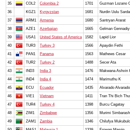
35
COL2
Colombia 2
1701
Guzman Lozano C
36
KGZ1
Kyrgyzstan
1681
Nurdin Uulu Sard
37
ARM1
Armenia
1680
Santryan Ararat
38
AZE1
Azerbaijan
1665
Gelman Gennadiy
39
USA1
United States of America
1582
Lapid Lior
40
TUR3
Turkey 3
1566
Apaydin Fethi
41
PAN1
Panama
1563
Mathews Cesar
42
TUR2
Turkey 2
1488
Secer Ata
43
IND3
India 3
1476
Makwana Ashvin 
44
IND4
India 4
1474
Marimuthu K
45
ECU
Ecuador
1435
Alvarado Alvarado
46
VIE1
Vietnam
1411
Tran Thi Bich Thu
47
TUR4
Turkey 4
1398
Burcu Cagatay
48
ZIM1
Zimbabwe
1356
Murimi Simbaras
49
ZAM1
Zambia
1346
Chilufya Mukubul
50
MAS1
Malaysia 1
1339
Erowan Masrin