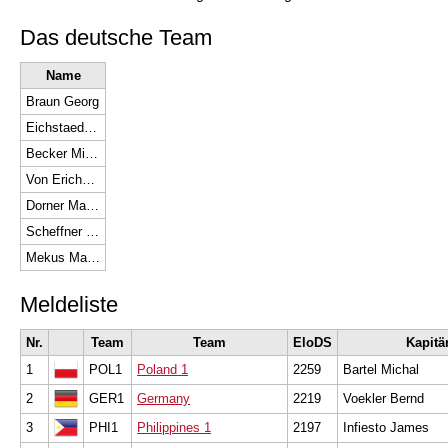
Das deutsche Team
Name
Braun Georg
Eichstaedt Mirko
Becker Michael
Von Erichsen Annegret
Dorner Matthias
Scheffner Jarno
Mekus Manuela
Meldeliste
Nr.
Team
Team
EloDS
Kapitä
1
POL1
Poland 1
2259
Bartel Michal
2
GER1
Germany
2219
Voekler Bernd
3
PHI1
Philippines 1
2197
Infiesto James