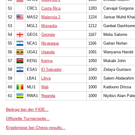
51
CRC1
Costa Rica
1283
Carvajal Gorgona
52
MAS2
Malaysia 2
1224
Jansar Muhd Khai
53
MGL1
Mongolia
1212
Ganbat Dashtser
54
GEO1
Georgia
1167
Melia Salome
55
NCA1
Nicaragua
1166
Gaitan Norlan
56
UGA1
Uganda
1091
Wanyama Harold
57
KEN1
Kenya
1050
Mukabi John
58
ESA1
El Salvador
1043
Zelaya Gustavo
59
LBA1
Libya
1000
Salem Abdarahim
60
MLI1
Mali
1000
Kadouno Drissa
61
RWA1
Rwanda
1000
Niyibizi Alain Pat
Beitrag bei der FIDE...
Offizielle Turnierseite...
Ergebnisse bei Chess-results...