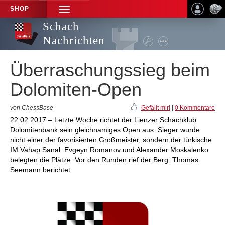
SHOP
TOGGLE
NAVIGATION
Schach
Nachrichten
Überraschungssieg beim
Dolomiten-Open
von ChessBase
Gefällt mir!
|
0 Kommentare
22.02.2017 – Letzte Woche richtet der Lienzer Schachklub
Dolomitenbank sein gleichnamiges Open aus. Sieger wurde
nicht einer der favorisierten Großmeister, sondern der türkische
IM Vahap Sanal. Evgeyn Romanov und Alexander Moskalenko
belegten die Plätze. Vor den Runden rief der Berg. Thomas
Seemann berichtet.