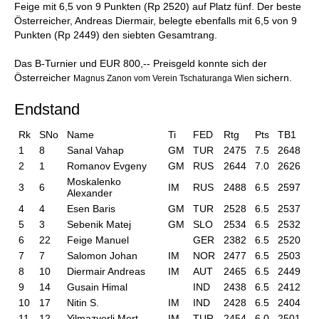
Feige mit 6,5 von 9 Punkten (Rp 2520) auf Platz fünf. Der beste
Österreicher, Andreas Diermair, belegte ebenfalls mit 6,5 von 9
Punkten (Rp 2449) den siebten Gesamtrang.
Das B-Turnier und EUR 800,-- Preisgeld konnte sich der
Österreicher
sichern.
Magnus Zanon vom Verein Tschaturanga Wien
Endstand
Rk
SNo
Name
Ti
FED
Rtg
Pts
TB1
1
8
Sanal Vahap
GM
TUR
2475
7.5
2648
2
1
Romanov Evgeny
GM
RUS
2644
7.0
2626
Moskalenko
3
6
IM
RUS
2488
6.5
2597
Alexander
4
4
Esen Baris
GM
TUR
2528
6.5
2537
5
3
Sebenik Matej
GM
SLO
2534
6.5
2532
6
22
Feige Manuel
GER
2382
6.5
2520
7
7
Salomon Johan
IM
NOR
2477
6.5
2503
8
10
Diermair Andreas
IM
AUT
2465
6.5
2449
9
14
Gusain Himal
IND
2438
6.5
2412
10
17
Nitin S.
IM
IND
2428
6.5
2404
11
12
Yilmazyerli Mert
IM
TUR
2454
6.0
2501