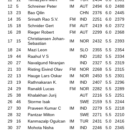
12
5
Schreiner Peter
IM
AUT
2494
6.0
2488
13
23
Bao Qilin
CHN
2376
6.0
2445
14
35
Srinath Rao S.V.
FM
IND
2251
6.0
2379
15
18
Schnider Gert
FM
AUT
2419
6.0
2372
16
28
Rieger Robert
FM
AUT
2299
6.0
2368
Christiansen Johan-
17
15
IM
NOR
2432
5.5
2393
Sebastian
18
24
Mazi Leon
IM
SLO
2355
5.5
2354
19
44
Raahul V S
IND
2182
5.5
2334
20
27
Navalgund Niranjan
IND
2327
5.5
2319
21
33
Risting Eivind Olav
FM
NOR
2268
5.5
2315
22
13
Hauge Lars Oskar
IM
NOR
2450
5.5
2301
23
19
Rathnakaran K.
IM
IND
2407
5.5
2296
24
29
Ranaldi Lucas
FM
NOR
2282
5.5
2289
25
38
Khalakhan Jurij
AUT
2216
5.5
2251
26
46
Storme Isak
SWE
2159
5.5
2244
27
30
Praveen Kumar C
IM
IND
2279
5.5
2218
28
32
Pantzar Milton
SWE
2271
5.5
2210
29
16
Kanmazalp Ogulcan
IM
TUR
2431
5.0
2416
30
37
Mohota Nisha
IM
IND
2246
5.0
2345