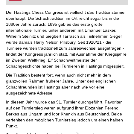
FRITZ trainieren Sie effizienter, intelligenter und
individueller als je zuvor.
Der Hastings Chess Congress ist vielleicht
das
Traditionsturnier
überhaupt. Die Schachtradition im Ort reicht sogar bis in die
1880er Jahre zurück; 1895 gab es das erste große
internationale Turnier, unter anderem mit Emanuel Lasker,
Wilhelm Steinitz und Siegbert Tarrasch als Teilnehmer. Sieger
wurde damals Harry Nelson Pillsbury. Seit 1920/21 - die
Turniere wurden traditionell zum Jahreswechsel ausgetragen -
findet der Kongress jährlich statt, mit Ausnahme der Kriegsjahre
im Zweiten Weltkrieg. Elf Schachweltmeister der
Schachgeschichte haben bei Turnieren in Hastings mitgespielt.
Die Tradition besteht fort, wenn auch nicht mehr in dem
glanzvollen Rahmen früherer Jahre. Unter den englischen
Schachfreunden ist Hastings aber nach wie vor eine
ausgezeichnete Adresse.
In diesem Jahr wurde das 91. Turnier durchgeführt. Favoriten
auf den Turniersieg waren aufgrund ihrer Elozahlen Ferenc
Berkes aus Ungarn und Igor Khenkin aus Deutschland. Beide
verfehlten den möglichen Turniersieg jedoch um einen halben
Punkt.