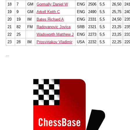
18
7
GM
Gormally Daniel W
ENG
2506
5,5
26,50
24
19
9
GM
Arkell Keith C
ENG
2490
5,5
25,75
24
20
19
IM
Bates Richard A
ENG
2331
5,5
24,50
23
21
82
FM
Radovanovic Jovica
SRB
2321
5,5
23,25
23
22
25
Wadsworth Matthew J
ENG
2273
5,5
23,25
23
23
28
IM
Prosviriakov Vladimir
USA
2232
5,5
22,25
22
...