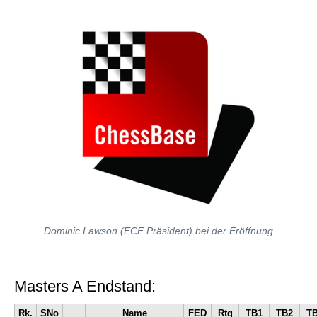
Dominic Lawson (ECF Präsident) bei der Eröffnung
Masters A Endstand:
Rk.
SNo
Name
FED
Rtg
TB1
TB2
T