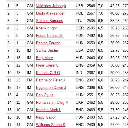
1
5
GM
Vakhidov Jahongir
UZB
2546
7,0
42,25
27
2
3
GM
Mista Aleksander
POL
2567
7,0
40,00
27
3
6
GM
Sulskis Sarunas
LTU
2535
6,5
38,25
26
4
2
GM
Khenkin Igor
GER
2605
6,5
36,75
26
5
8
GM
Fodor Tamas Jr.
HUN
2492
6,5
36,25
26
6
1
GM
Berkes Ferenc
HUN
2650
6,5
36,00
26
7
15
IM
Sarkar Justin
USA
2407
6,5
32,75
26
8
13
IM
Bagi Mate
HUN
2440
6,0
32,25
26
9
12
GM
Flear Glenn C
ENG
2459
6,0
30,00
24
10
18
IM
Krishna C R G
IND
2367
6,0
29,00
25
11
23
FM
Batchelor Peter J
ENG
2307
6,0
26,25
24
12
17
IM
Eggleston David J
ENG
2396
6,0
26,00
24
13
4
GM
Pap Gyula
HUN
2551
5,5
30,25
25
14
11
GM
Romanishin Oleg M
UKR
2462
5,5
29,00
25
15
10
GM
Hebden Mark L
ENG
2469
5,5
27,50
24
16
16
IM
Nagy Gabor
HUN
2403
5,5
27,25
24
17
14
GM
Williams Simon K
ENG
2439
5,5
27,00
24