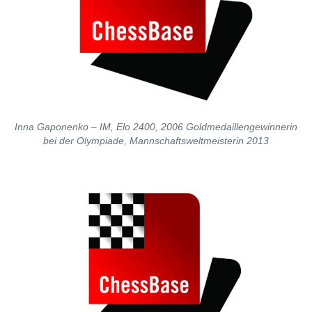
Inna Gaponenko – IM, Elo 2400, 2006 Goldmedaillengewinnerin
bei der Olympiade, Mannschaftsweltmeisterin 2013