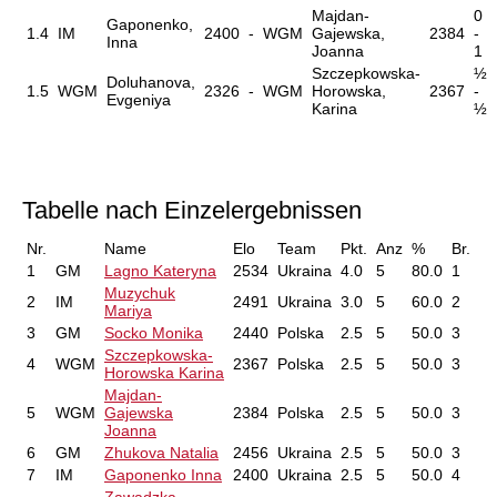
Majdan-
0
Gaponenko,
1.4
IM
2400
-
WGM
Gajewska,
2384
-
Inna
Joanna
1
Szczepkowska-
½
Doluhanova,
1.5
WGM
2326
-
WGM
Horowska,
2367
-
Evgeniya
Karina
½
Tabelle nach Einzelergebnissen
Nr.
Name
Elo
Team
Pkt.
Anz
%
Br.
1
GM
Lagno Kateryna
2534
Ukraina
4.0
5
80.0
1
Muzychuk
2
IM
2491
Ukraina
3.0
5
60.0
2
Mariya
3
GM
Socko Monika
2440
Polska
2.5
5
50.0
3
Szczepkowska-
4
WGM
2367
Polska
2.5
5
50.0
3
Horowska Karina
Majdan-
5
WGM
Gajewska
2384
Polska
2.5
5
50.0
3
Joanna
6
GM
Zhukova Natalia
2456
Ukraina
2.5
5
50.0
3
7
IM
Gaponenko Inna
2400
Ukraina
2.5
5
50.0
4