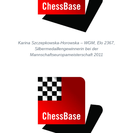
Karina Szczepkowska-Horowska – WGM, Elo 2367,
Silbermedaillengewinnerin bei der
Mannschaftseuropameisterschaft 2011