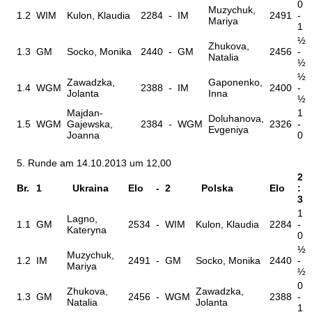
0
Muzychuk,
1.2
WIM
Kulon, Klaudia
2284
-
IM
2491
-
Mariya
1
½
Zhukova,
1.3
GM
Socko, Monika
2440
-
GM
2456
-
Natalia
½
½
Zawadzka,
Gaponenko,
1.4
WGM
2388
-
IM
2400
-
Jolanta
Inna
½
Majdan-
1
Doluhanova,
1.5
WGM
Gajewska,
2384
-
WGM
2326
-
Evgeniya
Joanna
0
5. Runde am 14.10.2013 um 12,00
2
Br.
1
Ukraina
Elo
-
2
Polska
Elo
:
3
1
Lagno,
1.1
GM
2534
-
WIM
Kulon, Klaudia
2284
-
Kateryna
0
½
Muzychuk,
1.2
IM
2491
-
GM
Socko, Monika
2440
-
Mariya
½
0
Zhukova,
Zawadzka,
1.3
GM
2456
-
WGM
2388
-
Natalia
Jolanta
1