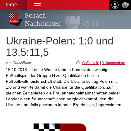
SHOP
TOGGLE
NAVIGATION
Schach
Nachrichten
Ukraine-Polen: 1:0 und
13,5:11,5
von ChessBase
Gefällt mir!
|
0 Kommentare
15.10.2013 – Letzte Woche fand in Kharkiv das wichtige
Fußballspiel der Gruppe H zur Qualifikation für die
Fußballweltmeisterschaft statt. Die Ukraine schlug Polen mit
1:0 und wahrte damit die Chance für die Qualifikation. Zur
gleichen Zeit spielten die Frauennationalmannschaften beider
Länder einen freundschaftlichen Vergleichskampf, den die
Ukraine ebenfalls gewinnen konnte. Ergebnisse, Impressionen...