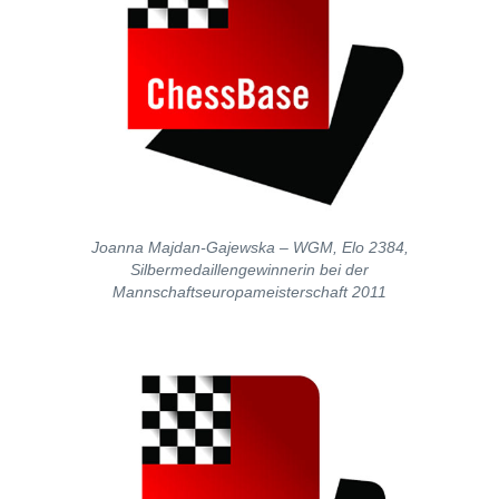
Joanna Majdan-Gajewska – WGM, Elo 2384,
Silbermedaillengewinnerin bei der
Mannschaftseuropameisterschaft 2011