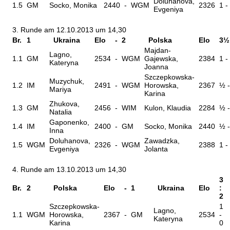
Doluhanova,
1.5
GM
Socko, Monika
2440
-
WGM
2326
1 -
Evgeniya
3. Runde am 12.10.2013 um 14,30
Br.
1
Ukraina
Elo
-
2
Polska
Elo
3½
Majdan-
Lagno,
1.1
GM
2534
-
WGM
Gajewska,
2384
1 -
Kateryna
Joanna
Szczepkowska-
Muzychuk,
1.2
IM
2491
-
WGM
Horowska,
2367
½ 
Mariya
Karina
Zhukova,
1.3
GM
2456
-
WIM
Kulon, Klaudia
2284
½ 
Natalia
Gaponenko,
1.4
IM
2400
-
GM
Socko, Monika
2440
½ 
Inna
Doluhanova,
Zawadzka,
1.5
WGM
2326
-
WGM
2388
1 -
Evgeniya
Jolanta
4. Runde am 13.10.2013 um 14,30
3
Br.
2
Polska
Elo
-
1
Ukraina
Elo
:
2
Szczepkowska-
1
Lagno,
1.1
WGM
Horowska,
2367
-
GM
2534
-
Kateryna
Karina
0