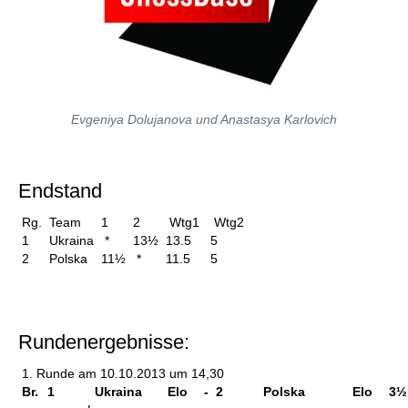
Evgeniya Dolujanova und Anastasya Karlovich
Endstand
Rg.
Team
1
2
Wtg1
Wtg2
1
Ukraina
*
13½
13.5
5
2
Polska
11½
*
11.5
5
Rundenergebnisse:
1. Runde am 10.10.2013 um 14,30
Br.
1
Ukraina
Elo
-
2
Polska
Elo
3½