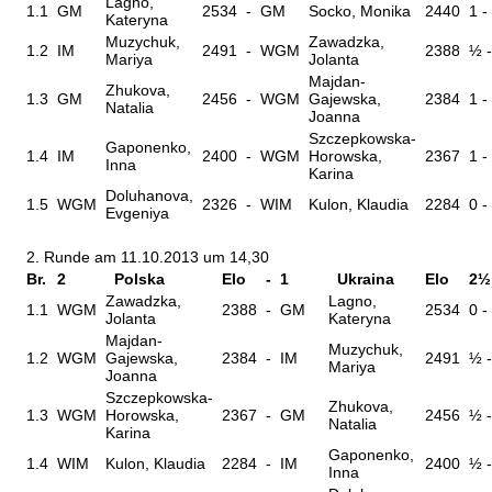
Lagno,
1.1
GM
2534
-
GM
Socko, Monika
2440
1 -
Kateryna
Muzychuk,
Zawadzka,
1.2
IM
2491
-
WGM
2388
½ 
Mariya
Jolanta
Majdan-
Zhukova,
1.3
GM
2456
-
WGM
Gajewska,
2384
1 -
Natalia
Joanna
Szczepkowska-
Gaponenko,
1.4
IM
2400
-
WGM
Horowska,
2367
1 -
Inna
Karina
Doluhanova,
1.5
WGM
2326
-
WIM
Kulon, Klaudia
2284
0 -
Evgeniya
2. Runde am 11.10.2013 um 14,30
Br.
2
Polska
Elo
-
1
Ukraina
Elo
2½
Zawadzka,
Lagno,
1.1
WGM
2388
-
GM
2534
0 -
Jolanta
Kateryna
Majdan-
Muzychuk,
1.2
WGM
Gajewska,
2384
-
IM
2491
½ 
Mariya
Joanna
Szczepkowska-
Zhukova,
1.3
WGM
Horowska,
2367
-
GM
2456
½ 
Natalia
Karina
Gaponenko,
1.4
WIM
Kulon, Klaudia
2284
-
IM
2400
½ 
Inna