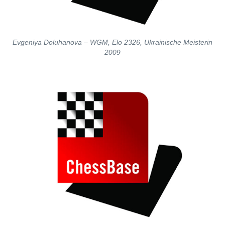
Evgeniya Doluhanova – WGM, Elo 2326, Ukrainische Meisterin
2009