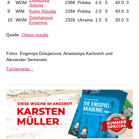
Zawadzka
8
WGM
2388
Polska
2.0
5
40.0
3
Jolanta
9
WIM
Kulon Klaudia
2284
Polska
2.0
5
40.0
3
Doluhanova
10
WGM
2326
Ukraina
1.5
5
30.0
5
Evgeniya
Quelle:
Chess-results
Fotos: Evgeniya Dolujanova, Anastasiya Karlovich und
Alexander Semenets
Turnierseite...