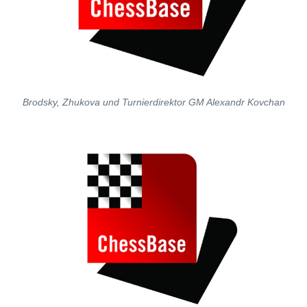
Brodsky, Zhukova und Turnierdirektor GM Alexandr Kovchan