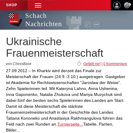
SHOP
TOGGLE
NAVIGATION
Schach
Nachrichten
Ukrainische
Frauenmeisterschaft
von ChessBase
Gefällt mir!
|
0 Kommentare
27.09.2012 – In Kharkiv wird derzeit das Finale zur
Meisterschaft der Frauen (24.9.-3.10.) ausgetragen. Gastgeber
ist Akademie für Rechtswissenschaften "Jaroslaw der Weise".
Zehn Spielerinnen teil. Mit Kateryna Lahno, Anna Ushenina,
Inna Gaponenko, Natalia Zhukova und Mariya Muzychuk sind
dabei fünf der besten sechs Spielerinnen des Landes am Start.
Damit ist diese Meisterschaft die stärkste
Fraueneinzelmeisterschaft in der Geschichte des Landes.
Tatiana Kononeko und Anastasiya Rakhmangulova führen das
Feld nach zwei Runden an.
Turnierseite...
Tabelle, Partien,
Bilder...