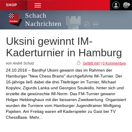
SHOP
TOGGLE
NAVIGATION
Schach
Nachrichten
Uksini gewinnt IM-
Kaderturnier in Hamburg
von André Schulz
Gefällt mir!
|
0 Kommentare
24.10.2016 – Bardhyl Uksini gewann das im Rahmen der
Hamburger "New Chess Brains" durchgeführte IM-Turnier. Der
16-jährige ließ dabei die drei Titelträger im Turnier, Michael
Kopylov, Zigurds Lanka und Georgios Souleidis, hinter sich und
erzielte die gewünschte IM-Norm. Das FM-Turnier gewann
Holger Hebbinghaus mit der besseren Zweitwertung. Organisiert
wurden die Turniere vom Hamburger Jugendtrainer Wolfgang
Pajeken. Am Freitag waren elf Kaderspieler zu Gast bei TV
ChessBase. Mehr...